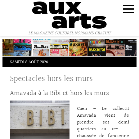
Panneau de gestion des cookies
LE MAGAZINE CULTUREL NORMAND GRATUIT
SAMEDI 8 AOÛT 2026
Spectacles hors les murs
Amavada à la Bibi et hors les murs
Caen – Le collectif
Amavada vient de
prendre ses demi
quartiers au rez de
chaussée de l’ancienne