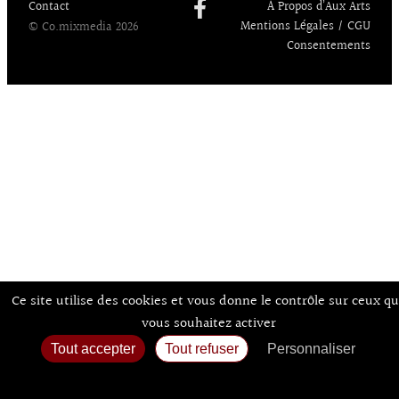
Contact
À Propos d’Aux Arts
Mentions Légales / CGU
© Co.mixmedia 2026
Consentements
Ce site utilise des cookies et vous donne le contrôle sur ceux q
vous souhaitez activer
Tout accepter
Tout refuser
Personnaliser
Politique de confidentialité
Accueil
Agenda
Expos
Sortir