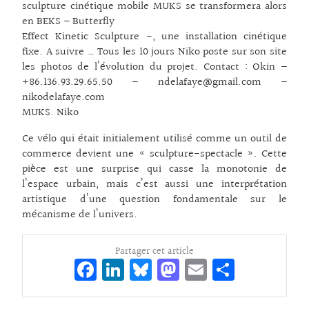
sculpture cinétique mobile MUKS se transformera alors
en BEKS – Butterfly
Effect Kinetic Sculpture -, une installation cinétique
fixe. A suivre … Tous les 10 jours Niko poste sur son site
les photos de l’évolution du projet. Contact : Okin –
+86.136.93.29.65.50 – ndelafaye@gmail.com –
nikodelafaye.com
MUKS. Niko
Ce vélo qui était initialement utilisé comme un outil de
commerce devient une « sculpture-spectacle ». Cette
pièce est une surprise qui casse la monotonie de
l’espace urbain, mais c’est aussi une interprétation
artistique d’une question fondamentale sur le
mécanisme de l’univers.
Partager cet article
Fa
Li
Bl
M
E
Pa
ce
n
ue
as
m
rt