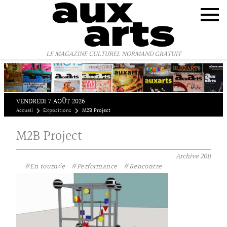
Panneau de gestion des cookies
LE MAGAZINE CULTUREL NORMAND GRATUIT
VENDREDI 7 AOÛT 2026
Accueil
Expositions
M2B Project
M2B Project
Archive
2011
#En tournée
#Performance
#Rencontre