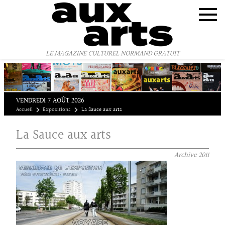
Panneau de gestion des cookies
LE MAGAZINE CULTUREL NORMAND GRATUIT
VENDREDI 7 AOÛT 2026
Accueil
Expositions
La Sauce aux arts
La Sauce aux arts
Archive
2011