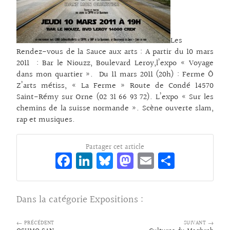
Les
Rendez-vous de la Sauce aux arts : A partir du 10 mars
2011 : Bar le Niouzz, Boulevard Leroy,l’expo « Voyage
dans mon quartier ». Du 11 mars 2011 (20h) : Ferme Ô
Z’arts métiss, « La Ferme » Route de Condé 14570
Saint-Rémy sur Orne (02 31 66 93 72). L’expo « Sur les
chemins de la suisse normande ». Scène ouverte slam,
rap et musiques.
Partager cet article
Fa
Li
Bl
M
E
Pa
ce
n
ue
as
m
rt
bo
ke
sk
to
ai
ag
Dans la catégorie
Expositions
:
o
dI
y
d
l
er
k
n
o
← PRÉCÉDENT
SUIVANT →