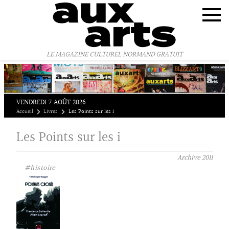
Panneau de gestion des cookies
LE MAGAZINE CULTUREL NORMAND GRATUIT
VENDREDI 7 AOÛT 2026
Accueil
Livres
Les Points sur les i
Les Points sur les i
Archive
2011
#histoire