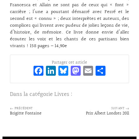
Francesca et Allain ne sont pas de ceux qui « font »
carrière ; l’une a pourtant démarré avec Ferré et le
second est « connu » ; deux interprètes et auteurs, des
complices qui livrent avec pudeur de jolies leçons de vie,
d’histoire, de mémoire. Ce livre donne envie d’aller
écouter les voix et les chants de ces partisans bien
vivants ! 158 pages – 14,90e
Partager cet article
Fa
Li
Bl
M
E
Pa
ce
n
ue
as
m
rt
bo
ke
sk
to
ai
ag
Dans la catégorie
Livres
:
o
dI
y
d
l
er
k
n
o
← PRÉCÉDENT
SUIVANT →
Brigitte Fontaine
Prix Albert Londres 2011
n