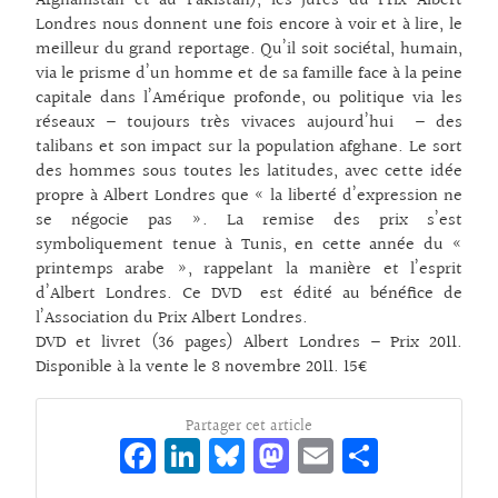
Afghanistan et au Pakistan), les jurés du Prix Albert
Londres nous donnent une fois encore à voir et à lire, le
meilleur du grand reportage. Qu’il soit sociétal, humain,
via le prisme d’un homme et de sa famille face à la peine
capitale dans l’Amérique profonde, ou politique via les
réseaux – toujours très vivaces aujourd’hui – des
talibans et son impact sur la population afghane. Le sort
des hommes sous toutes les latitudes, avec cette idée
propre à Albert Londres que « la liberté d’expression ne
se négocie pas ». La remise des prix s’est
symboliquement tenue à Tunis, en cette année du «
printemps arabe », rappelant la manière et l’esprit
d’Albert Londres. Ce DVD est édité au bénéfice de
l’Association du Prix Albert Londres.
DVD et livret (36 pages) Albert Londres – Prix 2011.
Disponible à la vente le 8 novembre 2011. 15€
Partager cet article
Fa
Li
Bl
M
E
Pa
ce
n
ue
as
m
rt