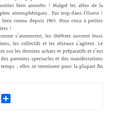
sorties bien arrosées ! Malgré les aléas de la
trophes atmosphèriques… Pas trop dans l’Ouest !
st bien connu depuis 1965. Pour ceux à petites
iers !
utomne s’annoncent, les théâtres ouvrent leurs
ions, les collectifs et les réseaux s’agitent. Le
er sur les derniers achats et préparatifs et c’est
r des premiers spectacles et des manifestations
e temps ; elles se terminent pour la plupart fin
.
E
Pa
m
rt
ai
ag
l
er