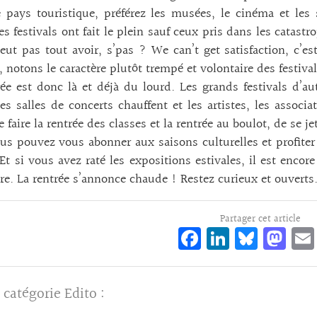
 pays touristique, préférez les musées, le cinéma et les 
es festivals ont fait le plein sauf ceux pris dans les catas
ut pas tout avoir, s’pas ? We can’t get satisfaction, c’e
 notons le caractère plutôt trempé et volontaire des festival
ée est donc là et déjà du lourd. Les grands festivals d’a
les salles de concerts chauffent et les artistes, les associat
faire la rentrée des classes et la rentrée au boulot, de se jet
ous pouvez vous abonner aux saisons culturelles et profite
 Et si vous avez raté les expositions estivales, il est encor
e. La rentrée s’annonce chaude ! Restez curieux et ouverts
Partager cet article
Fa
Li
Bl
M
ce
n
ue
as
bo
ke
sk
to
 catégorie
Edito
:
o
dI
y
d