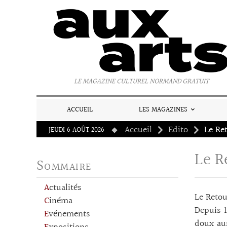
Panneau de gestion des cookies
LE MAGAZINE CULTUREL NORMAND GRATUIT
ACCUEIL
LES MAGAZINES
Accueil
Edito
Le Re
JEUDI 6 AOÛT 2026
Le R
Sommaire
Actualités
Le Reto
Cinéma
Depuis 1
Evénements
doux aus