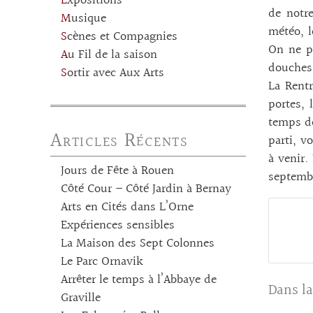
Expositions
de notre
Musique
météo, l
Scènes et Compagnies
On ne pe
Au Fil de la saison
douches,
Sortir avec Aux Arts
La Rentr
portes, 
temps de 
Articles Récents
parti, v
à venir.
Jours de Fête à Rouen
septembr
Côté Cour – Côté Jardin à Bernay
Arts en Cités dans L’Orne
Expériences sensibles
La Maison des Sept Colonnes
Le Parc Ornavik
Arrêter le temps à l’Abbaye de
Dans la
Graville