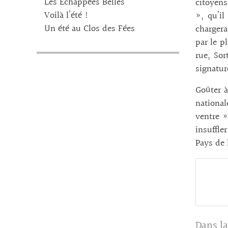
Les Echappées Belles
citoyens
Voilà l’été !
», qu’il
Un été au Clos des Fées
chargera
par le p
rue, Sor
signatur
Goûter 
nationa
ventre »
insuffl
Pays de 
Dans la