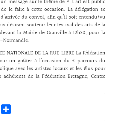
r un message sur le thème de « L’art est public
de le faire à cette occasion. La délégation se
 d’arrivée du convoi, afin qu’il soit entendu/vu
 désirant soutenir leur festival des arts de la
devant la Mairie de Granville à 12h30, pour la
sse-Normandie.
RNEE NATIONALE DE LA RUE LIBRE La fédération
pour un goûter à l’occasion du « parcours du
olique avec les artistes locaux et les élus pour
 adhérents de la Fédération Bretagne, Centre
.
E
Pa
m
rt
ai
ag