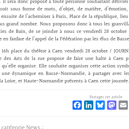
. Il sera donc proposé à toute personne souhaitant délivre
 soit sous forme de mots, d’objet, de matière, d’émotion, 
 ensuite de l’acheminer à Paris, Place de la république, lieu
lus grand nombre. Nous proposons donc à tous les granvillais
ties de Bain, de se joindre à nous ce vendredi 28 octobre 
e en fanfare de l’appel de la Fédération par les élus de Ba
à 16h place du théâtre à Caen vendredi 28 octobre / JOU
le des Arts de la rue propose de faire une halte à Caen 
 qu’elle organise. Elle souhaite organiser cette action symb
er une dynamique en Basse-Normandie, à partager avec les
la Loire, et Haute-Normandie présents à Caen cette journée
Partager cet article
Fa
Li
Bl
M
ce
n
ue
as
bo
ke
sk
to
 catégorie
News
: