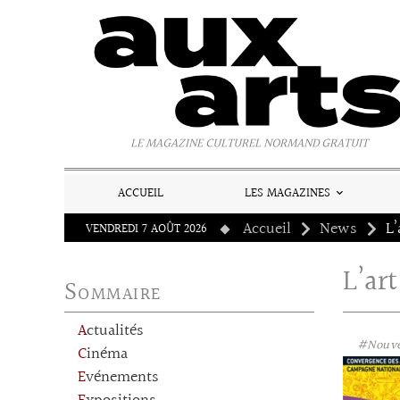
Panneau de gestion des cookies
LE MAGAZINE CULTUREL NORMAND GRATUIT
ACCUEIL
LES MAGAZINES
Accueil
News
L’
VENDREDI 7 AOÛT 2026
L’art
Sommaire
Actualités
#Nouve
Cinéma
Evénements