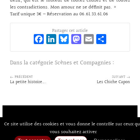
désir, qui est le moteur de toutes choses et de toutes
les contradictions. Mon amour ne se définit pas. »
Tarif unique 3€ – Réservation au 06.61.33.61.06
Partager cet article
Fa
Li
Bl
M
E
Pa
ce
n
ue
as
m
rt
bo
ke
sk
to
ai
ag
Dans la catégorie
Scènes et Compagnies
:
o
dI
y
d
l
er
k
n
o
← PRÉCÉDENT
SUIVANT →
La petite histoire….
Les Chiche Capon
n
Ce site utilise des cookies et vous donne le contrôle sur ceux q
Contact
À Propos d’Aux Arts
Mentions Légales / CGU
© Co.mixmedia 2026
vous souhaitez activer
Consentements