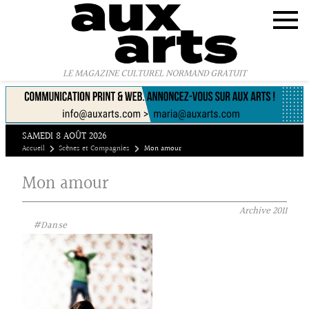
Panneau de gestion des cookies
LE MAGAZINE CULTUREL NORMAND GRATUIT
SAMEDI 8 AOÛT 2026
Accueil
Scènes et Compagnies
Mon amour
Mon amour
Archive
2011
#Danse