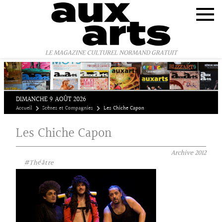
Panneau de gestion des cookies
LE MAGAZINE CULTUREL NORMAND GRATUIT
DIMANCHE 9 AOÛT 2026
Accueil
Scènes et Compagnies
Les Chiche Capon
Les Chiche Capon
Archive
2012
#Théâtre