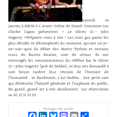
Samedi 14
janvier à 20h30 à L’Avant-Scène de Grand-Couronne Les
Chiche Capon présentent « Le Oliver St.- John
Gogerty »Préparez-vous à rire ! Les trois gus parmi les
plus décalés et décomplexés du moment, qui ont un je-
ne-sais-quoi du délire des Monty Python et certains
trucs de Buster Keaton, sont de retour. Ils ont
interrogés les consommateurs du célèbre bar le Oliver
St.-John Gogerty (pub de Dublin), et leur ont demandé à
une heure tardive leur version de l’histoire de
l’humanité… et forcément, c’est farfelu… Une perle rare
qui déclenche l’hilarité générale et l’euphorie du public.
Du grand, grand art à voir absolument. Sur réservation
au 02 32 11 53 55
Partager cet article
Fa
Li
Bl
M
E
Pa