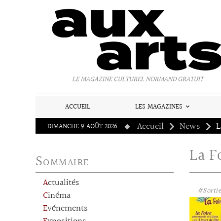
Panneau de gestion des cookies
LE MAGAZINE CULTUREL NORMAND GRATUIT
ACCUEIL
LES MAGAZINES
Accueil
News
L
DIMANCHE 9 AOÛT 2026
La F
Sommaire
Actualités
#Sortie
Cinéma
Evénements