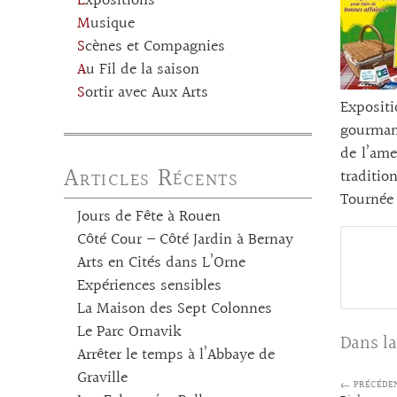
Expositions
Musique
Scènes et Compagnies
Au Fil de la saison
Sortir avec Aux Arts
Expositi
gourmand
de l’ame
Articles Récents
traditio
Tournée 
Jours de Fête à Rouen
Côté Cour – Côté Jardin à Bernay
Arts en Cités dans L’Orne
Expériences sensibles
La Maison des Sept Colonnes
Le Parc Ornavik
Dans la
Arrêter le temps à l’Abbaye de
Graville
← PRÉCÉDE