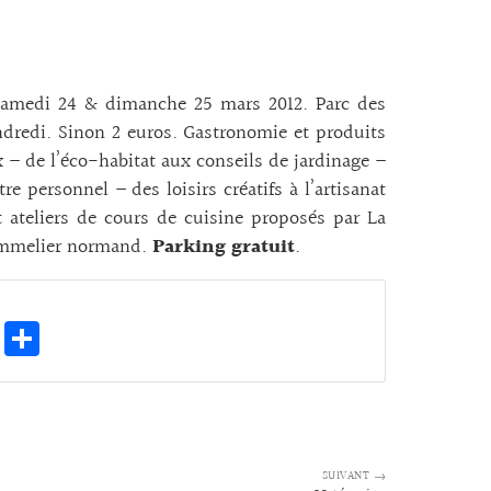
 samedi 24 & dimanche 25 mars 2012. Parc des
ndredi. Sinon 2 euros. Gastronomie et produits
– de l’éco-habitat aux conseils de jardinage –
 personnel – des loisirs créatifs à l’artisanat
t ateliers de cours de cuisine proposés par La
sommelier normand.
Parking gratuit
.
E
Pa
m
rt
ai
ag
l
er
SUIVANT →