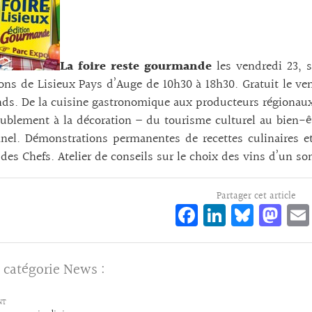
La foire reste gourmande
les vendredi 23,
ons de Lisieux Pays d’Auge de 10h30 à 18h30. Gratuit le ve
s. De la cuisine gastronomique aux producteurs régionaux 
ublement à la décoration – du tourisme culturel au bien-être
nnel. Démonstrations permanentes de recettes culinaires e
des Chefs. Atelier de conseils sur le choix des vins d’un 
Partager cet article
Fa
Li
Bl
M
ce
n
ue
as
bo
ke
sk
to
 catégorie
News
:
o
dI
y
d
k
n
o
NT