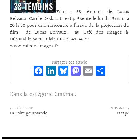
Film : 38 témoins de Lucas
Belvaux. Carole Desbarats est présente le lundi 19 mars à
20 h 30 pour une rencontre à l’issue de la projection du
film de Lucas Belvaux. au Café des Images à
Hérouville Saint-Clair / 02.31.45.34.70
www.cafedesimages.fr
Partager cet article
Fa
Li
Bl
M
E
Pa
ce
n
ue
as
m
rt
bo
ke
sk
to
ai
ag
Dans la catégorie
Cinéma
:
o
dI
y
d
l
er
k
n
o
← PRÉCÉDENT
SUIVANT →
La Foire gourmande
Escape
n