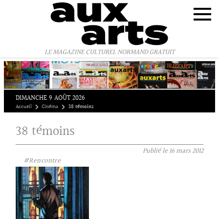
Panneau de gestion des cookies
LE MAGAZINE CULTUREL NORMAND GRATUIT
DIMANCHE 9 AOÛT 2026
Accueil
Cinéma
38 témoins
38 témoins
Publié le
16 mars 2012
#Rencontre