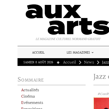
Panneau de gestion des cookies
LE MAGAZINE CULTUREL NORMAND GRATUIT
ACCUEIL
LES MAGAZINES
Accueil
News
SAMEDI 8 AOÛT 2026
Jazz
Sommaire
Actualités
#Confé
Cinéma
Evénements