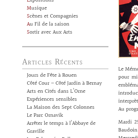
Expositions
Musique
Scènes et Compagnies
Au Fil de la saison
Sortir avec Aux Arts
Articles Récents
Le Mémor
Jours de Fête à Rouen
pour mie
Côté Cour – Côté Jardin à Bernay
embléma
Arts en Cités dans L’Orne
introdu
Expériences sensibles
interprè
La Maison des Sept Colonnes
Au prog
Le Parc Ornavik
Mardi 2
Arrêter le temps à l’Abbaye de
Baudoin,
Graville