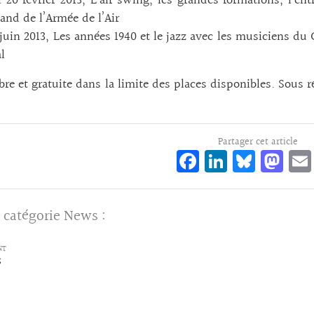
 20 février 2013, L’air swing, les grandes formations, l’ent
and de l’Armée de l’Air
juin 2013, Les années 1940 et le jazz avec les musiciens d
l
ibre et gratuite dans la limite des places disponibles. Sous 
Partager cet article
Fa
Li
Bl
M
ce
n
ue
as
bo
ke
sk
to
 catégorie
News
:
o
dI
y
d
k
n
o
NT
S
n