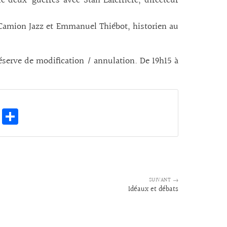
re deux-guerres avec Stan Laferrière, directeur
u Camion Jazz et Emmanuel Thiébot, historien au
réserve de modification / annulation. De 19h15 à
E
Pa
m
rt
ai
ag
l
er
SUIVANT →
Idéaux et débats