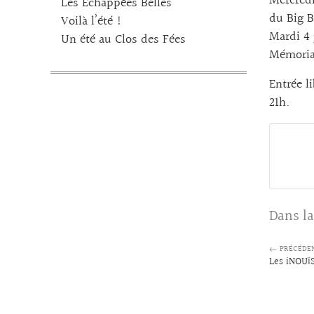
Mercredi
Les Echappées Belles
du Big B
Voilà l’été !
Mardi 4 
Un été au Clos des Fées
Mémoria
Entrée l
21h.
Dans la
← PRÉCÉDE
Les iNOUï