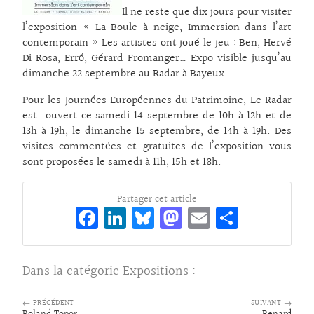
Il ne reste que dix jours pour visiter
l’exposition « La Boule à neige, Immersion dans l’art
contemporain » Les artistes ont joué le jeu : Ben, Hervé
Di Rosa, Erró, Gérard Fromanger… Expo visible jusqu’au
dimanche 22 septembre au Radar à Bayeux.
Pour les Journées Européennes du Patrimoine, Le Radar
est ouvert ce samedi 14 septembre de 10h à 12h et de
13h à 19h, le dimanche 15 septembre, de 14h à 19h. Des
visites commentées et gratuites de l’exposition vous
sont proposées le samedi à 11h, 15h et 18h.
Partager cet article
Fa
Li
Bl
M
E
Pa
ce
n
ue
as
m
rt
bo
ke
sk
to
ai
ag
Dans la catégorie
Expositions
:
o
dI
y
d
l
er
k
n
o
← PRÉCÉDENT
SUIVANT →