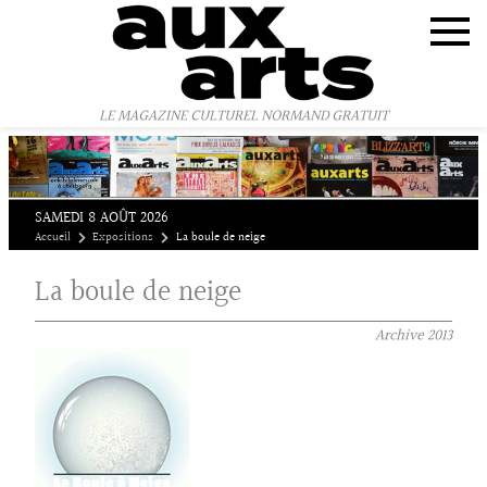
Panneau de gestion des cookies
LE MAGAZINE CULTUREL NORMAND GRATUIT
SAMEDI 8 AOÛT 2026
Accueil
Expositions
La boule de neige
La boule de neige
Archive
2013