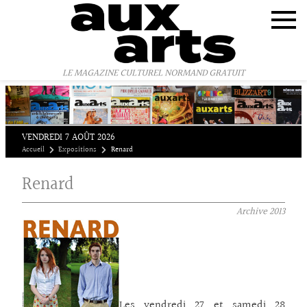
Panneau de gestion des cookies
LE MAGAZINE CULTUREL NORMAND GRATUIT
VENDREDI 7 AOÛT 2026
Accueil
Expositions
Renard
Renard
Archive
2013
Les vendredi 27 et samedi 28