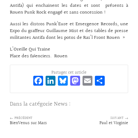
Antifa) qui enchainent les dates et sont présents à
Rouen Punk Rock engagé et sans concession !
Aussi les distros Punk’Eure et Emergence Records, une
Expo du graffeur Guillaume Mist et des tables de presse
militantes Antifa dont les potos de Ras’l Front Rouen »
L’Oreille Qui Traine
Place des faïenciers. Rouen
Partager cet article
Fa
Li
Bl
M
E
Pa
ce
n
ue
as
m
rt
bo
ke
sk
to
ai
ag
Dans la catégorie
News
:
o
dI
y
d
l
er
k
n
o
← PRÉCÉDENT
SUIVANT →
BienVenus sur Mars
Paul et Virginie
n