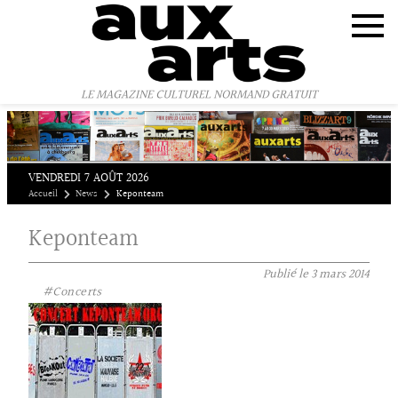
Panneau de gestion des cookies
LE MAGAZINE CULTUREL NORMAND GRATUIT
VENDREDI 7 AOÛT 2026
Accueil
News
Keponteam
Keponteam
Publié le
3 mars 2014
#Concerts