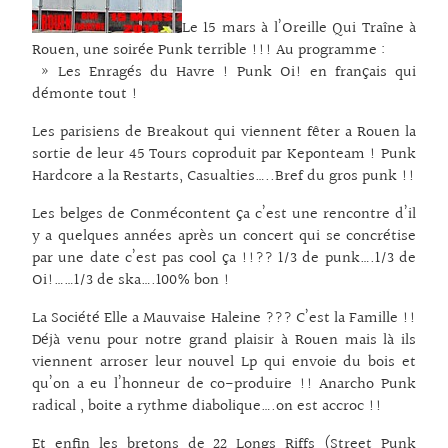
Le 15 mars à l’Oreille Qui Traîne à
Rouen, une soirée Punk terrible !!! Au programme :
» Les Enragés du Havre ! Punk Oi! en français qui
démonte tout !
Les parisiens de Breakout qui viennent fêter a Rouen la
sortie de leur 45 Tours coproduit par Keponteam ! Punk
Hardcore a la Restarts, Casualties…..Bref du gros punk !!
Les belges de Conmécontent ça c’est une rencontre d’il
y a quelques années après un concert qui se concrétise
par une date c’est pas cool ça !!?? 1/3 de punk….1/3 de
Oi!……1/3 de ska….100% bon !
La Société Elle a Mauvaise Haleine ??? C’est la Famille !!
Déjà venu pour notre grand plaisir à Rouen mais là ils
viennent arroser leur nouvel Lp qui envoie du bois et
qu’on a eu l’honneur de co-produire !! Anarcho Punk
radical , boite a rythme diabolique….on est accroc !!
Et enfin les bretons de 22 Longs Riffs (Street Punk