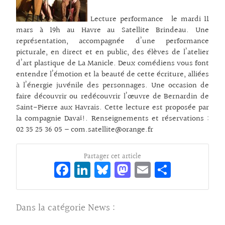
Lecture performance le mardi 11
mars à 19h au Havre au Satellite Brindeau. Une
représentation, accompagnée d’une performance
picturale, en direct et en public, des élèves de l’atelier
d’art plastique de La Manicle. Deux comédiens vous font
entendre l’émotion et la beauté de cette écriture, alliées
à l’énergie juvénile des personnages. Une occasion de
faire découvrir ou redécouvrir l’œuvre de Bernardin de
Saint-Pierre aux Havrais. Cette lecture est proposée par
la compagnie Davaï!. Renseignements et réservations :
02 35 25 36 05 – com.satellite@orange.fr
Partager cet article
Fa
Li
Bl
M
E
Pa
ce
n
ue
as
m
rt
bo
ke
sk
to
ai
ag
Dans la catégorie
News
:
o
dI
y
d
l
er