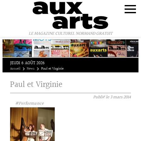
Panneau de gestion des cookies
LE MAGAZINE CULTUREL NORMAND GRATUIT
JEUDI 6 AOÛT 2026
Accueil
News
Paul et Virginie
Paul et Virginie
Publié le
3 mars 2014
#Performance