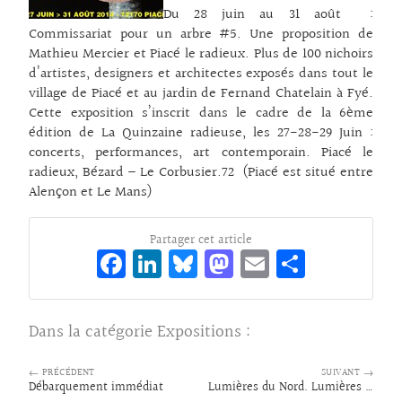
Du 28 juin au 31 août :
Commissariat pour un arbre #5. Une proposition de
Mathieu Mercier et Piacé le radieux. Plus de 100 nichoirs
d’artistes, designers et architectes exposés dans tout le
village de Piacé et au jardin de Fernand Chatelain à Fyé.
Cette exposition s’inscrit dans le cadre de la 6ème
édition de La Quinzaine radieuse, les 27-28-29 Juin :
concerts, performances, art contemporain. Piacé le
radieux, Bézard – Le Corbusier.72 (Piacé est situé entre
Alençon et Le Mans)
Partager cet article
Fa
Li
Bl
M
E
Pa
ce
n
ue
as
m
rt
bo
ke
sk
to
ai
ag
Dans la catégorie
Expositions
:
o
dI
y
d
l
er
k
n
o
← PRÉCÉDENT
SUIVANT →
Débarquement immédiat
Lumières du Nord. Lumières du Sud