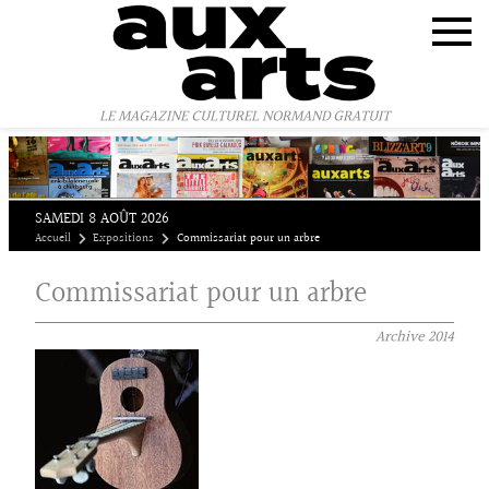
Panneau de gestion des cookies
LE MAGAZINE CULTUREL NORMAND GRATUIT
SAMEDI 8 AOÛT 2026
Accueil
Expositions
Commissariat pour un arbre
Commissariat pour un arbre
Archive
2014