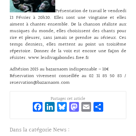
Présentation de travail le vendredi
13 Février à 20h30. Elles sont une vingtaine et elles
aiment à chanter ensemble. De la chanson réaliste aux
musiques du monde, elles choisissent des chants pour
rire et pleurer, sans jamais se prendre au sérieux. Ces
temps derniers, elles mettent au point un troisième
répertoire. Donner de la voix est encore une façon de
résister. www.lesdivagabondes.free.fr
Adhésion 2015 au bazarnaom indispensable – 10€
Réservation vivement conseillée au 02 31 85 50 83 /
reservation@bazarnaom.com
Partager cet article
Fa
Li
Bl
M
E
Pa
ce
n
ue
as
m
rt
bo
ke
sk
to
ai
ag
Dans la catégorie
News
:
o
dI
y
d
l
er