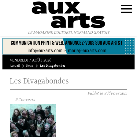
Panneau de gestion des cookies
LE MAGAZINE CULTUREL NORMAND GRATUIT
VENDREDI 7 AOÛT 2026
Accueil
News
Les Divagabondes
Les Divagabondes
Publié le
8 février 2015
#Concerts