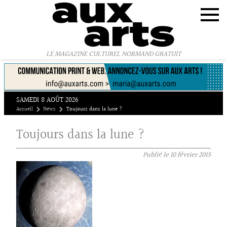
Panneau de gestion des cookies
LE MAGAZINE CULTUREL NORMAND GRATUIT
SAMEDI 8 AOÛT 2026
Accueil
News
Toujours dans la lune ?
Toujours dans la lune ?
Publié le
10 février 2015