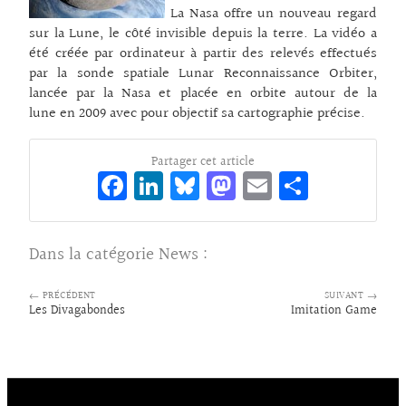
La Nasa offre un nouveau regard
sur la Lune, le côté invisible depuis la terre. La vidéo a
été créée par ordinateur à partir des relevés effectués
par la sonde spatiale Lunar Reconnaissance Orbiter,
lancée par la Nasa et placée en orbite autour de la
lune en 2009 avec pour objectif sa cartographie précise.
Partager cet article
Fa
Li
Bl
M
E
Pa
ce
n
ue
as
m
rt
bo
ke
sk
to
ai
ag
Dans la catégorie
News
:
o
dI
y
d
l
er
k
n
o
← PRÉCÉDENT
SUIVANT →
Les Divagabondes
Imitation Game
n