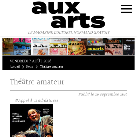
Panneau de gestion des cookies
LE MAGAZINE CULTUREL NORMAND GRATUIT
VENDREDI 7 AOÛT 2026
Accueil
News
Théâtre amateur
Théâtre amateur
Publié le
26 septembre 2016
#Appel à candidatures