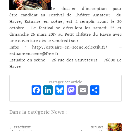
Le dossier d’inscription pour
être candidat au Festival de Théâtre Amateur du
Havre, Estuaire en scène, est à remplir avant le 20
octobre. Le festival se déroulera les samedi 25 et
dimanche 26 mars 2017 au Petit Théâtre du Havre avec
une ouverture dès le vendredi soir.
Infos : http://estuaire-en-scene.eclectik.fr/ –
estuaireenscene@free.fr.
Estuaire en scène – 26 rue des Sauveteurs – 76600 Le
Havre
Partager cet article
Fa
Li
Bl
M
E
Pa
ce
n
ue
as
m
rt
bo
ke
sk
to
ai
ag
Dans la catégorie
News
:
o
dI
y
d
l
er
k
n
o
← PRÉCÉDENT
SUIVANT →