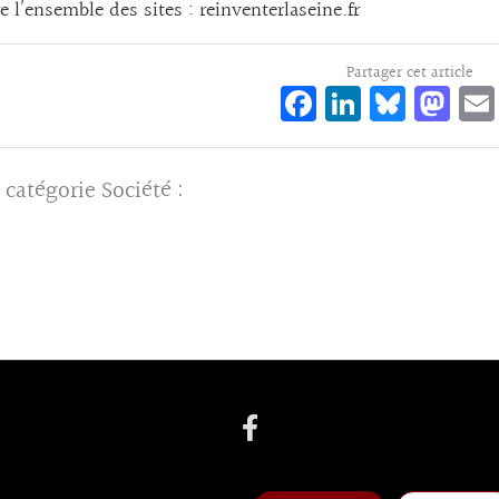
e l’ensemble des sites : reinventerlaseine.fr
Partager cet article
Fa
Li
Bl
M
ce
n
ue
as
bo
ke
sk
to
 catégorie
Société
:
o
dI
y
d
k
n
o
n