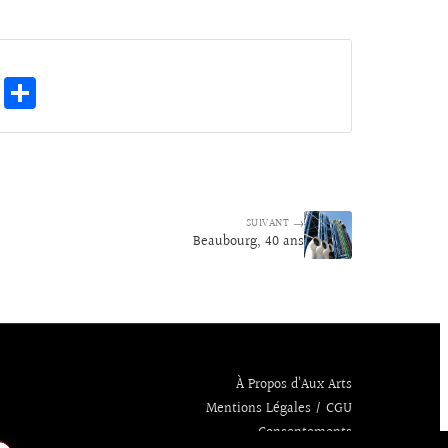
E
Pa
m
rt
ai
ag
l
er
SUIVANT →
Beaubourg, 40 ans
À Propos d’Aux Arts
Mentions Légales / CGU
Consentements