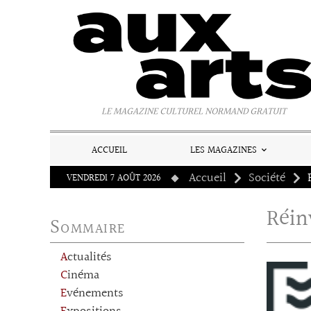
Panneau de gestion des cookies
LE MAGAZINE CULTUREL NORMAND GRATUIT
ACCUEIL
LES MAGAZINES
Accueil
Société
VENDREDI 7 AOÛT 2026
Réin
Sommaire
Actualités
Cinéma
Evénements