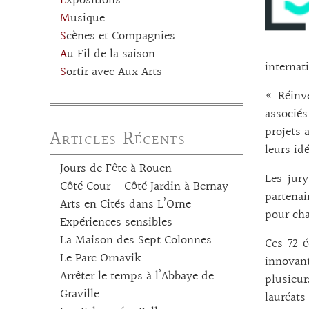
Expositions
Musique
Scènes et Compagnies
Au Fil de la saison
internat
Sortir avec Aux Arts
« Réinv
associés
projets 
Articles Récents
leurs id
Jours de Fête à Rouen
Les jury
Côté Cour – Côté Jardin à Bernay
partenai
Arts en Cités dans L’Orne
pour cha
Expériences sensibles
La Maison des Sept Colonnes
Ces 72 é
Le Parc Ornavik
innovant
Arrêter le temps à l’Abbaye de
plusieu
Graville
lauréats