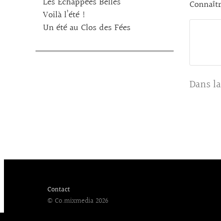
Les Echappées Belles
Connaîtr
Voilà l’été !
Un été au Clos des Fées
Dans la
Contact
© Co.mixmedia 2026