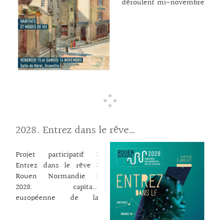
déroulent mi-novembre
à Granville. Deux
journées marathon
autour du thème “Gens
de la mer à terre :
armateurs, capitaines,
marins…” Avec deux
axes particuliers, ceux
des habitats et modes
de vie, propre à ces
populations qui sont au
programme. Un voyage
2028. Entrez dans le rêve…
vers le passé du Moyen-
Âge à la veille de la
première guerre
Projet participatif :
mondiale en compagnie
Entrez dans le rêve :
de spécialistes passeurs
Rouen Normandie :
et passionnés. Des
2028. capitale
journées prisées et bien
européenne de la
remplies entre
culture. Plus d’infos sur
conférences, visites et
auxarts.fr