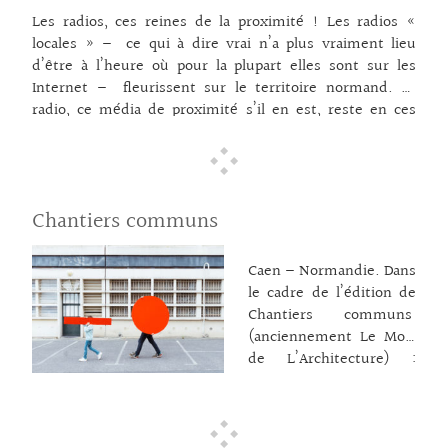
gratuit. Visuel : Cabu en
Les radios, ces reines de la proximité ! Les radios «
2011 – Miguel Medina /
locales » – ce qui à dire vrai n’a plus vraiment lieu
AFP
d’être à l’heure où pour la plupart elles sont sur les
Internet – fleurissent sur le territoire normand. La
radio, ce média de proximité s’il en est, reste en ces
temps difficiles le vecteur idéal de bonnes idées, de
bonne humeur, de partage d’idées et d’initiatives. Pour
décrocher un peu des écrans et surfer sur les bonnes
ondes, un zoom sur nos antennes libres ou
Chantiers communs
indépendantes. Et en voici 15 à la douzaine, avec des
nouvelles toutes fraîches ! Puisque « nous sommes en
guerre » et même si ne résonnent plus ces mots « Ici
Caen – Normandie. Dans
Londres, ici Londres » dans les postes de TSF… voici,
le cadre de l’édition de
« ici Le Havre « grâce à Radio Ouest Track ou « ici
Chantiers communs
Carrouges » avec Radio Coup de Foudre, ou encore « ici
(anciennement Le Mois
Caen » ! Comment faisait-on avant les écrans ? Hé bien,
de L’Architecture) :
on écoutait la radio, les radios, alors, demandez les
Visites, parcours,
programmes ! En Seine-Maritime Le Havre 1
rencontres, journées
… lire la suite →
professionnelles,
expositions, ateliers