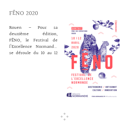
pour petits et grands…
FÊNO 2020
Pendant un mois, des
espaces s’ouvrent,
propices aux échanges, à
Rouen – Pour sa
l’exploration, à
deuxième édition,
l’expérimentation, à la
FÊNO, le Festival de
construction, et les
l’Excellence Normande,
esprits se libèrent pour
se déroule du 10 au 12
imaginer, créer et
avril 2020 au Parc Expo
participer à la conquête
de Rouen. La Région
joyeuse et collaborative
renouvelle cet
de nos territoires !
événement inédit,
Territoires pionniers,
ouvert à tous, et montre
structure culturelle
aux Normands que leur
régionale, aborde
région invente, crée,
l’architecture et
réalise des projets et
l’urbanisme dans ses
produits d’excellence et
actions de
les diffuse à travers le
sensibilisation par les
monde entier. Avec 350
modes de vie et les