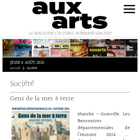
Panneau de gestion des cookies
LE MAGAZINE CULTUREL NORMAND GRATUIT
JEUDI 6 AOÛT 2026
Accueil
Société
Société
Gens de la mer à terre
Manche – Granville. Les
Rencontres
départementales de
l’Histoire 2024 se