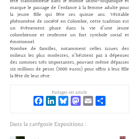
fête traditionnelle dans le monde latino-hispanique et
marque le passage de l’enfance à la femme adulte pour
la jeune fille qui fête ses quinze ans. Véritable
phénomène de société en Colombie, cette tradition est
un évènement phare dans la vie d’une jeune
colombienne et renferme un fort symbole social et
émotionnel.
Nombre de familles, notamment celles issues des
milieux les plus modestes, n’hésitent pas à dépenser
des sommes très importantes, pouvant même dépasser
six millions de pesos (3000 euros) pour offrir à leur fille
la fête de leur rêve.
Partager cet article
Fa
Li
Bl
M
E
Pa
ce
n
ue
as
m
rt
bo
ke
sk
to
ai
ag
Dans la catégorie
Expositions
:
o
dI
y
d
l
er