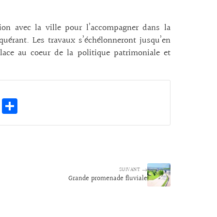
on avec la ville pour l’accompagner dans la
quérant. Les travaux s’échélonneront jusqu’en
lace au coeur de la politique patrimoniale et
E
Pa
m
rt
ai
ag
l
er
SUIVANT →
Grande promenade fluviale