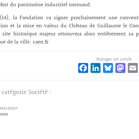
fort du patrimoine industriel normand.
(14), la Fondation va signer prochainement une conventi
tion et la mise en valeur du Château de Guillaume le Con
 site historique majeur retrouvera alors entièrement sa p
ue de la ville. caen.fr
Partager cet article
Fa
Li
Bl
M
ce
n
ue
as
bo
ke
sk
to
 catégorie
Société
:
o
dI
y
d
k
n
o
PRÉCÉDENT
n
ston