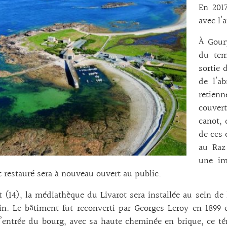
En 201
avec l’
À Goury
du tem
sortie 
de l’ab
retien
couvert
canot, 
de ces 
au Raz
une im
 restauré sera à nouveau ouvert au public.
t (14), la médiathèque du Livarot sera installée au sein de
 lin. Le bâtiment fut reconverti par Georges Leroy en 1899
l’entrée du bourg, avec sa haute cheminée en brique, ce té