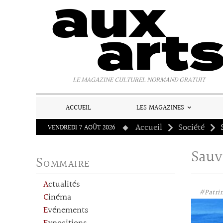
Panneau de gestion des cookies
LE MAGAZINE CULTUREL NORMAND GRATUIT
ACCUEIL
LES MAGAZINES
Accueil
Société
VENDREDI 7 AOÛT 2026
Sauv
Sommaire
Actualités
#Patri
Cinéma
Evénements