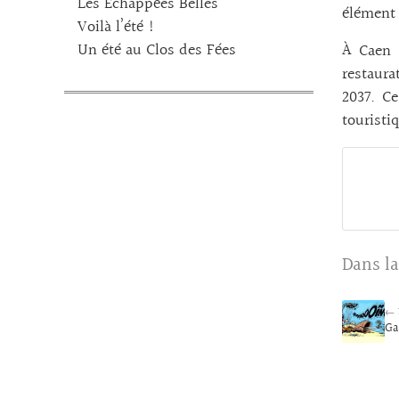
Les Echappées Belles
élément 
Voilà l’été !
Un été au Clos des Fées
À Caen 
restaura
2037. Ce
touristiq
Dans la
← 
Ga