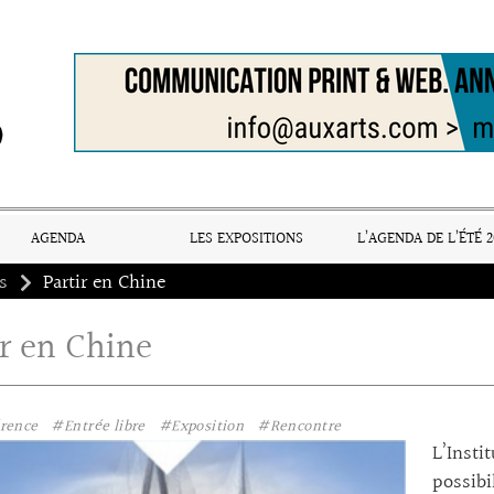
AGENDA
LES EXPOSITIONS
L’AGENDA DE L’ÉTÉ 2
s
Partir en Chine
ir en Chine
rence
#Entrée libre
#Exposition
#Rencontre
L’Insti
possibi