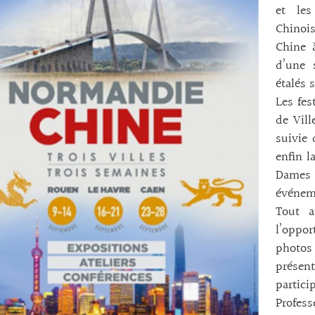
et les
Chinoi
Chine 
d’une s
étalés 
Les fes
de Vill
suivie 
enfin l
Dames 
événem
Tout a
l’oppo
photos 
présen
partici
Profes