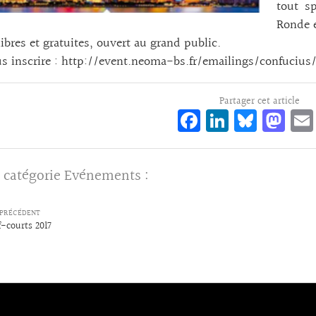
tout s
Ronde e
libres et gratuites, ouvert au grand public.
s inscrire : http://event.neoma-bs.fr/emailings/confuciu
Partager cet article
Fa
Li
Bl
M
ce
n
ue
as
bo
ke
sk
to
 catégorie
Evénements
:
o
dI
y
d
k
n
o
PRÉCÉDENT
n
f-courts 2017