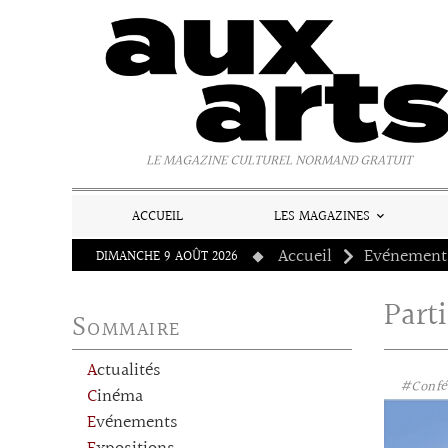
Panneau de gestion des cookies
LE MAGAZINE CULTUREL NORMAND GRATUIT
ACCUEIL
LES MAGAZINES
Accueil
Evénement
DIMANCHE 9 AOÛT 2026
Part
Sommaire
Actualités
#Confé
Cinéma
Evénements