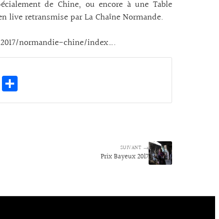
pécialement de Chine, ou encore à une Table
n live retransmise par La Chaîne Normande.
s/2017/normandie-chine/index….
E
Pa
m
rt
ai
ag
l
er
SUIVANT →
Prix Bayeux 2017