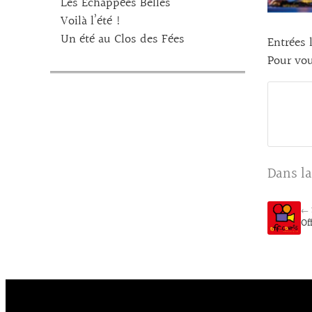
Les Echappées Belles
Voilà l’été !
Un été au Clos des Fées
Entrées 
Pour vou
Dans la
← 
Of