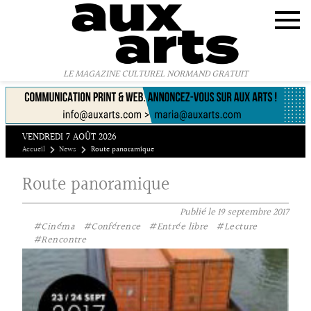
Panneau de gestion des cookies
LE MAGAZINE CULTUREL NORMAND GRATUIT
VENDREDI 7 AOÛT 2026
Accueil
News
Route panoramique
Route panoramique
Publié le
19 septembre 2017
#Cinéma
#Conférence
#Entrée libre
#Lecture
#Rencontre