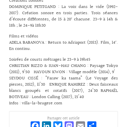
Créations sonores
DOMINIQUE PETITGAND : La voix dans le vide (1992-
2017). Création sonore en trois parties. Trois séances
d’écoute différentes, de 15 à 20′ chacune. 23-9 à 14h &
18h ; le 24-9à 18h30
Films et vidéos
ADELA BABANOVA : Return to Adriaport (2013). Film, 14′.
En continu.
Soirées de courts métrages le 23-9 à 19h45
CHRISTIAN RIZZO & IUAN-HAU CHIANG : Paysage Tokyo
(2011), 9’50 HAYOUN KWON : Village modèle (2014), 9’
SEYDOU CISSÉ : “Faraw ka taama” (Le Voyage des
pierres, 2012), 11’30 ENRIQUE RAMIREZ : Deux faisceaux
blancs groupés et rotatifs (2017), 24’30 RAPHAËL
BOTIVEAU : London Calling (2017), 15’40
Infos : villa-la-brugere.com
Partager cet article
Fa
Li
Bl
M
E
Pa