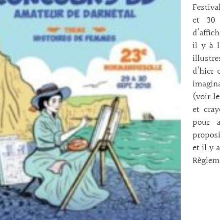
Festiva
et 30 
d’affic
il y à 
illust
d’hier 
imagin
(voir l
et cra
pour a
proposi
et il y 
Règleme