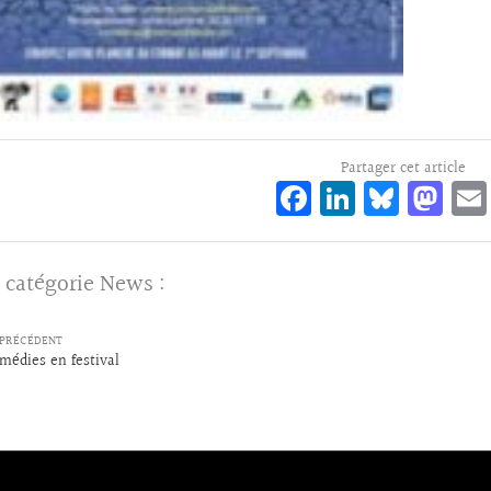
Partager cet article
Fa
Li
Bl
M
ce
n
ue
as
bo
ke
sk
to
 catégorie
News
:
o
dI
y
d
k
n
o
PRÉCÉDENT
n
médies en festival