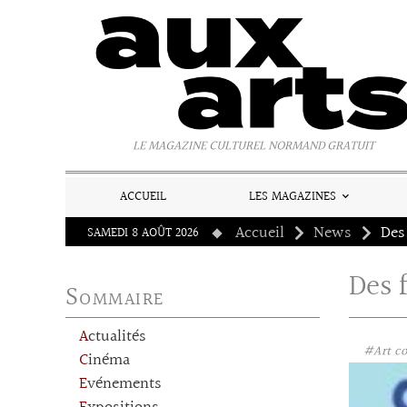
Panneau de gestion des cookies
LE MAGAZINE CULTUREL NORMAND GRATUIT
ACCUEIL
LES MAGAZINES
Accueil
News
SAMEDI 8 AOÛT 2026
Des 
Sommaire
Actualités
#Art c
Cinéma
Evénements