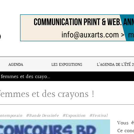
AGENDA
LES EXPOSITIONS
L’AGENDA DE L’ÉTÉ 2
Des femmes et des crayons !
femmes et des crayons !
ontemporain
#Bande Dessinée
#Exposition
#Festival
Vous êt
Ce conc