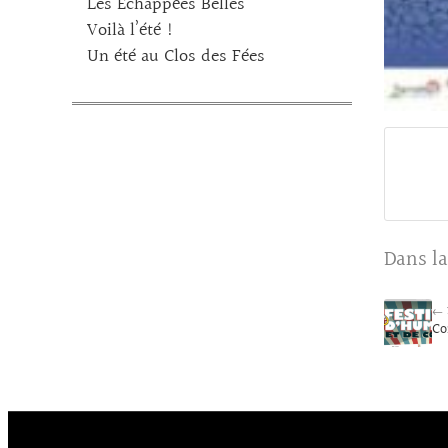
Les Echappées Belles
Voilà l’été !
Un été au Clos des Fées
Dans la
← 
Co