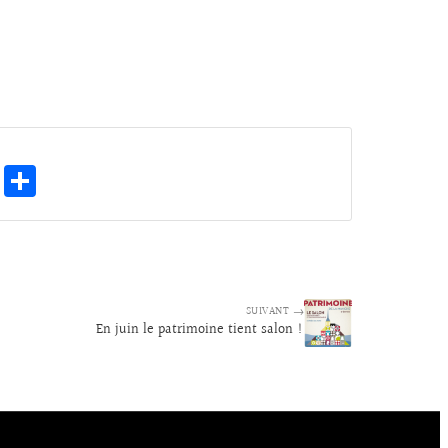
E
Pa
m
rt
ai
ag
l
er
SUIVANT →
En juin le patrimoine tient salon !