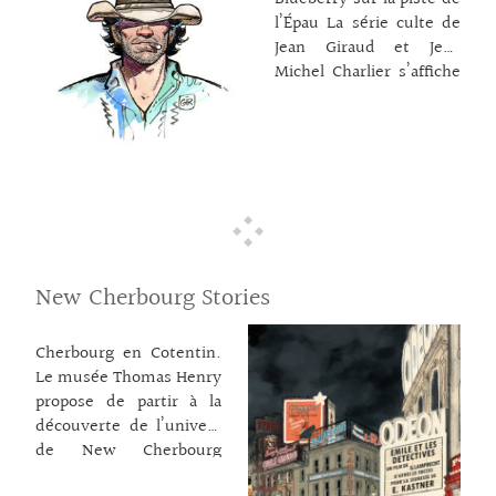
l’histoire de la cité revue
l’Épau La série culte de
par les 2 compères qui
Jean Giraud et Jean
jouent avec les lieux
Michel Charlier s’affiche
emblématiques et les
! L’abbaye célèbre
transcendent dans
l’officier de l’armée
l’Amérique des années
américaine le plus connu
30. Entre réalité et
du 9e art, le lieutenant
imaginaire, le visiteur
Mike S. Blueberry. Une
revisite la
première rétrospective
… lire la suite →
qui présente un éventail
de planches originales
réalisées entre 1963 et
New Cherbourg Stories
2012 sélectionnées
suivant les grands cycles
Cherbourg en Cotentin.
de l’œuvre retrace
Le musée Thomas Henry
l’évolution de la série.
propose de partir à la
Blueberry sur la piste de
découverte de l’univers
l’Épau. À l’Abbaye de
de New Cherbourg
l’Épau à Yvré L’évêque,
Stories, série de bande
près du Mans. Jusqu’au