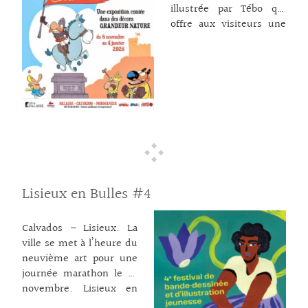
illustrée par Tébo qui
offre aux visiteurs une
visite ludique autour de
la vie de Guillaume-le-
Conquérant en amont et
pendant la période des
fêtes de fin d’année
pour Les Féeriques de
Falaise. C’est le
personnage de papier
Raowl qui guide le
visiteur entre dessins
Lisieux en Bulles #4
géants, décors grandeur
nature, projections,
ambiances sonores et
Calvados – Lisieux. La
vraie fausse Tapisserie
ville se met à l’heure du
de Bayeux dans les
neuvième art pour une
pièces du château pour y
journée marathon le 23
découvrir les légendes
novembre. Lisieux en
et les vraies histoires
Bulles, la quatrième