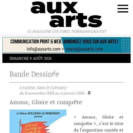
Panneau de gestion des cookies
LE MAGAZINE CULTUREL NORMAND GRATUIT
DIMANCHE 9 AOÛT 2026
Bande Dessinée
à Falaise, dans le Calvados ·
du 8 novembre 2025 au 4 janvier 2026
Amour, Gloire et conquête
« Amour, Gloire et
conquête », c’est le titre
de l’exposition contée et