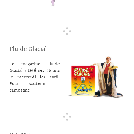
fériés. Cette
proposition, demandée
par nombre de fidèles
lecteurs et clients, est
rendue possible par le
ministère de l’Economie
qui en a précisé les
Fluide Glacial
conditions dans le
respect des mesures
barrières . Vous
Le magazine Fluide
devrez ainsi effectuer
Glacial a fêté ses 45 ans
votre commande à
le mercredi 1er avril.
distance et ne vous
Pour soutenir sa
rendre en magasin que
campagne
pour réceptionner le
d’abonnement sur le
colis préparé. Ne
site KissKissBankBank :
pourront être proposés
faisons l’Umour, pas la
que les livres que nous
Gueule !
avons en stock. Les
www.kisskissbankbank.
retraits seront
com/fr/projects/fluide
… lire la suite →