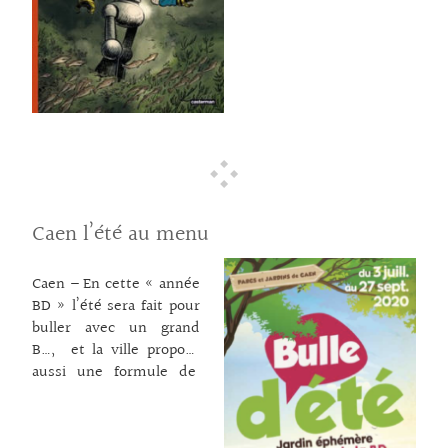
retrouver sur le site
ville en début d’année.
pour décliner la
Voici un second opus qui
thématique retenue de
plongent le lecteur dans
cette trente-huitième
un Cherbourg Belle
édition : « C’est
Époque réinventé. On
retrouve dans New
… lire la suite →
Cherbourg Stories un
univers familier et
réjouissant, où
s’entremêlent aventure,
Caen l’été au menu
humour, douceur et
mystères… » À New
Cherbourg, le mystère
Caen – En cette « année
plane toujours… Quel
BD » l’été sera fait pour
est donc ce nouvel
buller avec un grand
engin secret tout juste
B…, et la ville propose
sorti des chantiers
aussi une formule de
navals de New
« spectacles surprises »
Cherbourg ? Quel est
afin de compenser
cet étrange cristal offert
l’annulation du Festival