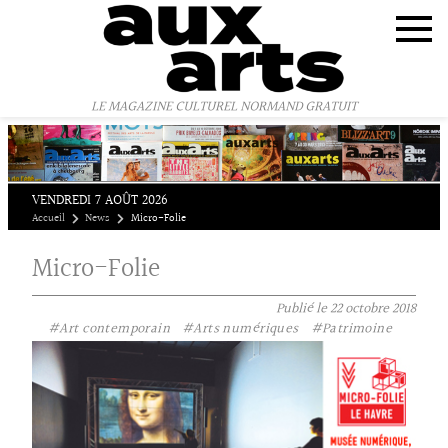
Panneau de gestion des cookies
LE MAGAZINE CULTUREL NORMAND GRATUIT
VENDREDI 7 AOÛT 2026
Accueil
News
Micro-Folie
Micro-Folie
Publié le
22 octobre 2018
#Art contemporain
#Arts numériques
#Patrimoine