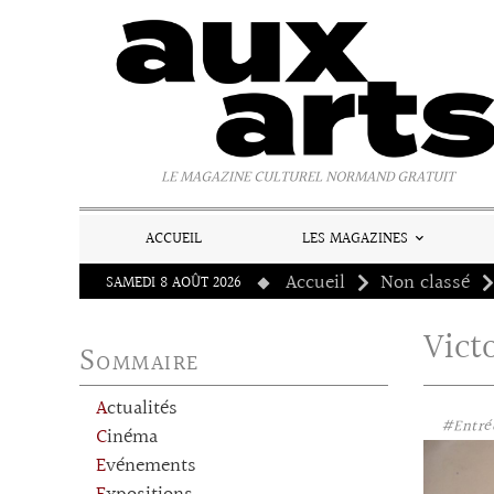
Panneau de gestion des cookies
LE MAGAZINE CULTUREL NORMAND GRATUIT
ACCUEIL
LES MAGAZINES
Accueil
Non classé
SAMEDI 8 AOÛT 2026
Vict
Sommaire
Actualités
#Entrée
Cinéma
Evénements