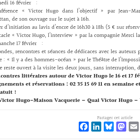
edi 16 février :
férence « Victor Hugo dans l’objectif » par Jean-Mar
tan, de son ouvrage sur le sujet à 16h.
er d’initiation au lavis d’encre de 16h30 à 18h (5 € sur réserv
acle « Victor Hugo, l’interview » par la compagnie Merci la
anche 17 février :
ondes, rencontres et séances de dédicaces avec les auteurs 
e : « Il y a des hommes-océan » par le Théâtre de l’Impossi
 reste ouvert à la visite les deux jours, sans interruption, d
contres littéraires autour de Victor Hugo le 16 et 17 fé
nements et réservations : 02 35 15 69 11 en semaine et
atuit !
ictor Hugo-Maison Vacquerie – Quai Victor Hugo – V
Partager cet article
Fa
Li
Bl
M
ce
n
ue
as