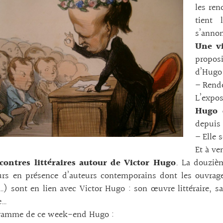
les ren
tient 
s’annon
Une vi
propos
d’Hugo
– Rende
L’expo
Hugo 
depuis 
– Elle s
Et à ven
contres littéraires autour de Victor Hugo
. La douziè
urs en présence d’auteurs contemporains dont les ouvrag
s…) sont en lien avec Victor Hugo : son œuvre littéraire, 
e…
ramme de ce week-end Hugo :