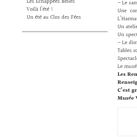
Les Echappées Belles
– Le sam
Voilà l’été !
Une con
Un été au Clos des Fées
L’Harmat
Un ateli
Un spect
– Le dim
Tables r
Spectacl
Le musée
Les Ren
Renseig
C’est gr
Musée V