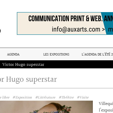
AGENDA
LES EXPOSITIONS
L’AGENDA DE L’ÉTÉ 2
Victor Hugo superstar
or Hugo superstar
 libre
#Exposition
#Littérature
#Théâtre
#Visite
Villeq
l’expo