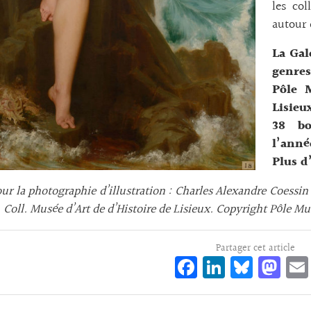
les co
autour
La Gal
genres
Pôle 
Lisieu
38 bo
l’anné
Plus d
our la photographie d’illustration : Charles Alexandre Coessin
. Coll. Musée d’Art de d’Histoire de Lisieux. Copyright Pôle Mu
Partager cet article
Fa
Li
Bl
M
ce
n
ue
as