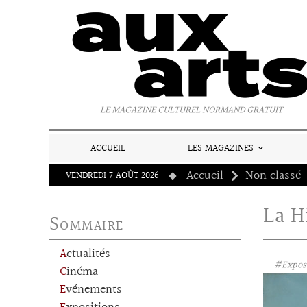
Panneau de gestion des cookies
LE MAGAZINE CULTUREL NORMAND GRATUIT
ACCUEIL
LES MAGAZINES
Accueil
Non classé
VENDREDI 7 AOÛT 2026
La H
Sommaire
Actualités
#Expos
Cinéma
Evénements