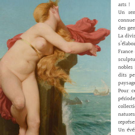
arts !
Un ren
connues
des gen
La divi
s’élabo
France
sculptu
nobles 
dits pe
paysage
Pour c
périod
collect
natur
représ
Un évé