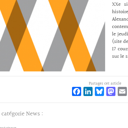
XXe si
histoi
Alexand
contemp
le jeud
(site d
17 cour
sur le 
Partager cet article
Fa
Li
Bl
M
ce
n
ue
as
bo
ke
sk
to
 catégorie
News
:
o
dI
y
d
k
n
o