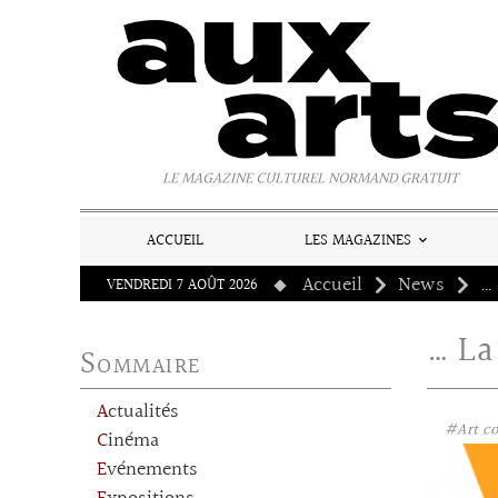
Panneau de gestion des cookies
LE MAGAZINE CULTUREL NORMAND GRATUIT
ACCUEIL
LES MAGAZINES
Accueil
News
… 
VENDREDI 7 AOÛT 2026
… La
Sommaire
Actualités
#Art c
Cinéma
Evénements