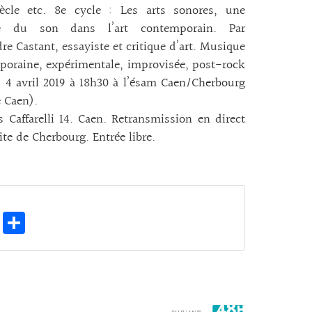
ècle etc. 8e cycle : Les arts sonores, une
re du son dans l’art contemporain. Par
re Castant, essayiste et critique d’art. Musique
oraine, expérimentale, improvisée, post-rock
i 4 avril 2019 à 18h30 à l’ésam Caen/Cherbourg
e Caen).
s Caffarelli 14. Caen. Retransmission en direct
site de Cherbourg. Entrée libre.
E
Pa
m
rt
ai
ag
l
er