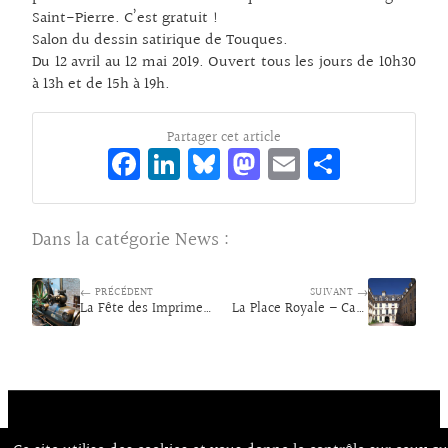
Saint-Pierre. C’est gratuit !
Salon du dessin satirique de Touques.
Du 12 avril au 12 mai 2019. Ouvert tous les jours de 10h30
à 13h et de 15h à 19h.
Partager cet article
Fa
Li
Bl
M
E
Pa
ce
n
ue
as
m
rt
bo
ke
sk
to
ai
ag
Dans la catégorie
News
:
o
dI
y
d
l
er
k
n
o
← PRÉCÉDENT
SUIVANT →
La Fête des Imprimeurs
n
La Place Royale – Caen