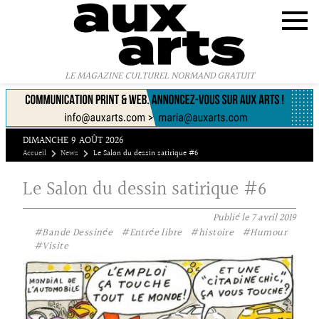
Panneau de gestion des cookies
LE MAGAZINE CULTUREL NORMAND GRATUIT
DIMANCHE 9 AOÛT 2026
Accueil
News
Le Salon du dessin satirique #6
Le Salon du dessin satirique #6
Publié le
7 avril 2019
#Bande Dessinée
#Entrée libre
#histoire
#Humour
#Visite