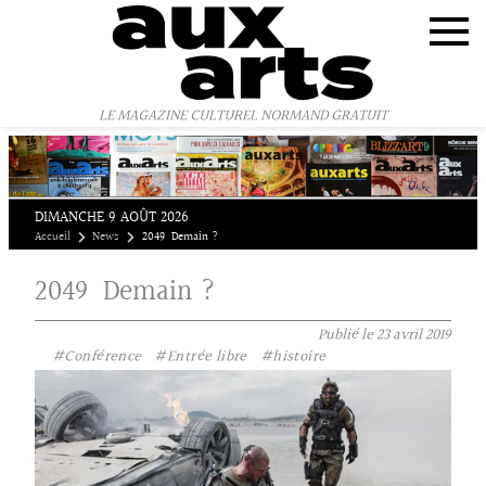
Panneau de gestion des cookies
LE MAGAZINE CULTUREL NORMAND GRATUIT
DIMANCHE 9 AOÛT 2026
Accueil
News
2049 Demain ?
2049 Demain ?
Publié le
23 avril 2019
#Conférence
#Entrée libre
#histoire