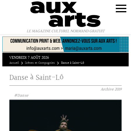
Panneau de gestion des cookies
LE MAGAZINE CULTUREL NORMAND GRATUIT
VENDREDI 7 AOÛT 2026
Accueil
Scènes et Compagnies
Danse à Saint-Lô
Danse à Saint-Lô
Archive
2019
#Danse