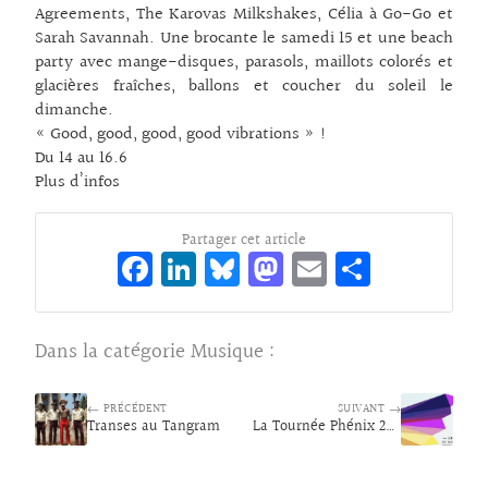
Agreements, The Karovas Milkshakes, Célia à Go-Go et
Sarah Savannah. Une brocante le samedi 15 et une beach
party avec mange-disques, parasols, maillots colorés et
glacières fraîches, ballons et coucher du soleil le
dimanche.
« Good, good, good, good vibrations » !
Du 14 au 16.6
Plus d’infos
Partager cet article
Fa
Li
Bl
M
E
Pa
ce
n
ue
as
m
rt
bo
ke
sk
to
ai
ag
Dans la catégorie
Musique
:
o
dI
y
d
l
er
k
n
o
← PRÉCÉDENT
SUIVANT →
Transes au Tangram
n
La Tournée Phénix 2019