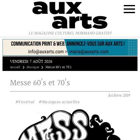
Panneau de gestion des cookies
LE MAGAZINE CULTUREL NORMAND GRATUIT
VENDREDI 7 AOÛT 2026
Accueil
Musique
Messe 60’s et 70’s
Messe 60’s et 70’s
Archive
2019
#Festival
#Musiques actuelles