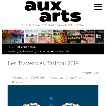
Panneau de gestion des cookies
LE MAGAZINE CULTUREL NORMAND GRATUIT
LUNDI 10 AOÛT 2026
Accueil
Evénements
Les Traversées Tatihou 2019
Les Traversées Tatihou 2019
Archive
2019
#Concerts
#Création
#Festival
#Patrimoine
#Tourisme