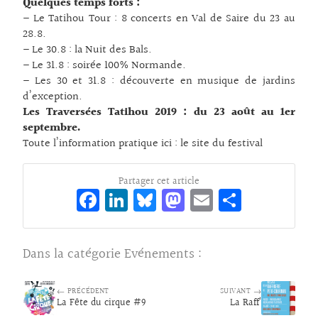
Quelques temps forts :
– Le Tatihou Tour : 8 concerts en Val de Saire du 23 au
28.8.
– Le 30.8 : la Nuit des Bals.
– Le 31.8 : soirée 100% Normande.
– Les 30 et 31.8 : découverte en musique de jardins
d’exception.
Les Traversées Tatihou 2019 : du 23 août au 1er
septembre.
Toute l’information pratique ici :
le site du festival
Partager cet article
Fa
Li
Bl
M
E
Pa
ce
n
ue
as
m
rt
bo
ke
sk
to
ai
ag
Dans la catégorie
Evénements
:
o
dI
y
d
l
er
k
n
o
← PRÉCÉDENT
SUIVANT →
La Fête du cirque #9
n
La Raff’