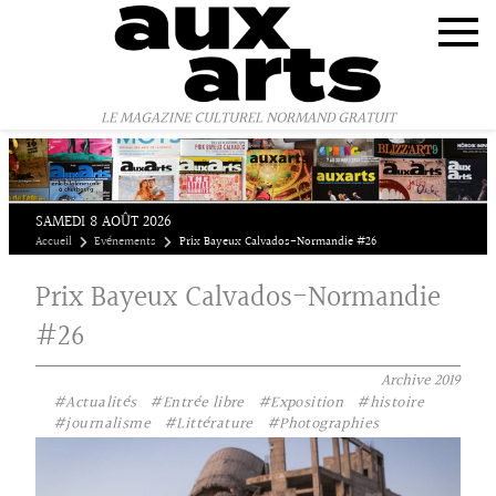
Panneau de gestion des cookies
LE MAGAZINE CULTUREL NORMAND GRATUIT
SAMEDI 8 AOÛT 2026
Accueil
Evénements
Prix Bayeux Calvados-Normandie #26
Prix Bayeux Calvados-Normandie
#26
Archive
2019
#Actualités
#Entrée libre
#Exposition
#histoire
#journalisme
#Littérature
#Photographies