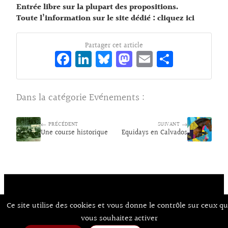
Entrée libre sur la plupart des propositions.
Toute l’information sur le site dédié :
cliquez ici
Partager cet article
Fa
Li
Bl
M
E
Pa
ce
n
ue
as
m
rt
bo
ke
sk
to
ai
ag
Dans la catégorie
Evénements
:
o
dI
y
d
l
er
k
n
o
← PRÉCÉDENT
SUIVANT →
Une course historique
Equidays en Calvados
n
Contact
À Propos d’Aux Arts
Ce site utilise des cookies et vous donne le contrôle sur ceux q
Mentions Légales / CGU
© Co.mixmedia 2026
vous souhaitez activer
Consentements