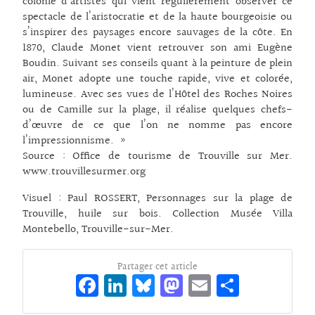
colonie d’artistes qui vient régulièrement observer ce
spectacle de l’aristocratie et de la haute bourgeoisie ou
s’inspirer des paysages encore sauvages de la côte. En
1870, Claude Monet vient retrouver son ami Eugène
Boudin. Suivant ses conseils quant à la peinture de plein
air, Monet adopte une touche rapide, vive et colorée,
lumineuse. Avec ses vues de l’Hôtel des Roches Noires
ou de Camille sur la plage, il réalise quelques chefs-
d’œuvre de ce que l’on ne nomme pas encore
l’impressionnisme. »
Source : Office de tourisme de Trouville sur Mer.
www.trouvillesurmer.org
Visuel : Paul ROSSERT, Personnages sur la plage de
Trouville, huile sur bois. Collection Musée Villa
Montebello, Trouville-sur-Mer.
Partager cet article
Fa
Li
Bl
M
E
Pa
ce
n
ue
as
m
rt