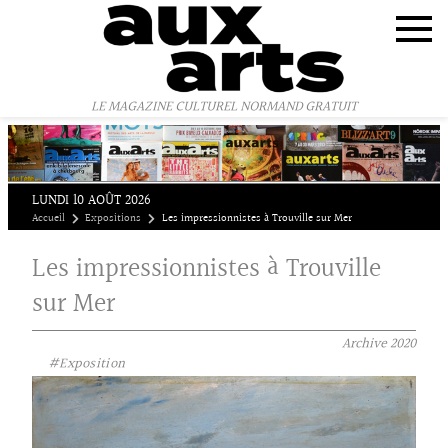
Panneau de gestion des cookies
LE MAGAZINE CULTUREL NORMAND GRATUIT
LUNDI 10 AOÛT 2026
Accueil
Expositions
Les impressionnistes à Trouville sur Mer
Les impressionnistes à Trouville
sur Mer
Archive
2020
#Exposition