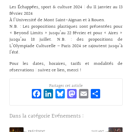
Les Échappées, sport & culture 2024 : du 11 janvier au 13
février 2024
À l’Université de Mont Saint-Aignan et à Rouen.
N.B. : Les propositions plastiques sont présentées pour
« Beyond Limits » jusqu’au 22 février et pour « Aires »
jusqu’au 18 juillet. N.B. : des propositions de
L’Olympiade Culturelle – Paris 2024 se rajoutent jusqu’à
l’été.
Pour les dates, horaires, tarifs et modalités de
réservations :
suivez ce lien, merci !
Partager cet article
Fa
Li
Bl
M
E
Pa
ce
n
ue
as
m
rt
bo
ke
sk
to
ai
ag
Dans la catégorie
Evénements
:
o
dI
y
d
l
er
k
n
o
← PRÉCÉDENT
SUIVANT →