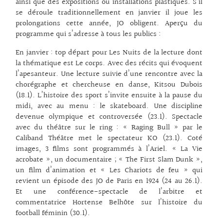
ainsi que des expositions ou installations plastiques. S’il
se déroule traditionnellement en janvier il joue les
prolongations cette année, JO obligent. Aperçu du
programme qui s’adresse à tous les publics :
En janvier : top départ pour Les Nuits de la lecture dont
la thématique est Le corps. Avec des récits qui évoquent
l’apesanteur. Une lecture suivie d’une rencontre avec la
chorégraphe et chercheuse en danse, Kitsou Dubois
(18.1). L’histoire des sport s’invite ensuite à la pause du
midi, avec au menu : le skateboard. Une discipline
devenue olympique et controversée (23.1). Spectacle
avec du théâtre sur le ring : « Raging Bull » par le
Caliband Théâtre met le spectateur KO (23.1). Coté
images, 3 films sont programmés à l’Ariel. « La Vie
acrobate », un documentaire ; « The First Slam Dunk »,
un film d’animation et « Les Chariots de feu » qui
revient un épisode des JO de Paris en 1924 (24 au 26.1).
Et une conférence-spectacle de l’arbitre et
commentatrice Hortense Belhôte sur l’histoire du
football féminin (30.1).