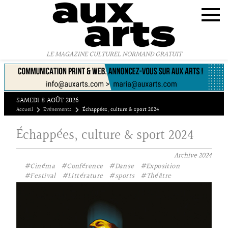
Panneau de gestion des cookies
LE MAGAZINE CULTUREL NORMAND GRATUIT
SAMEDI 8 AOÛT 2026
Accueil
Evénements
Échappées, culture & sport 2024
Échappées, culture & sport 2024
Archive
2024
#Cinéma
#Conférence
#Danse
#Exposition
#Festival
#Littérature
#sports
#Théâtre