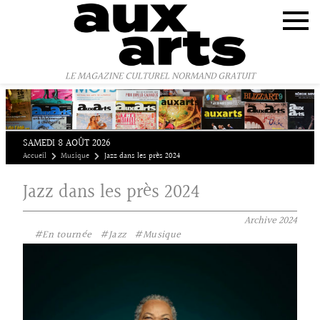
Panneau de gestion des cookies
LE MAGAZINE CULTUREL NORMAND GRATUIT
SAMEDI 8 AOÛT 2026
Accueil
Musique
Jazz dans les près 2024
Jazz dans les près 2024
Archive
2024
#En tournée
#Jazz
#Musique