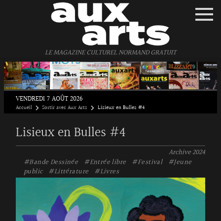
Panneau de gestion des cookies
LE MAGAZINE CULTUREL NORMAND GRATUIT
VENDREDI 7 AOÛT 2026
Accueil
Sortir avec Aux Arts
Lisieux en Bulles #4
Lisieux en Bulles #4
Archive
2024
#Bande Dessinée
#Entrée libre
#Festival
#Jeune
public
#Littérature
#Livres