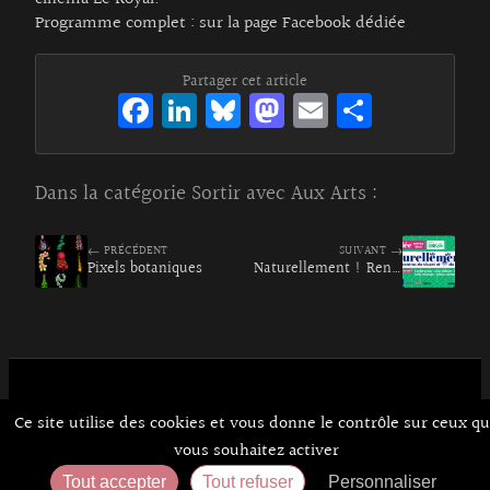
Programme complet :
sur la page Facebook dédiée
Partager cet article
Fa
Li
Bl
M
E
Pa
ce
n
ue
as
m
rt
bo
ke
sk
to
ai
ag
Dans la catégorie
Sortir avec Aux Arts
:
o
dI
y
d
l
er
k
n
o
← PRÉCÉDENT
SUIVANT →
Pixels botaniques
n
Naturellement ! Rencontres du vivant et de la Terre
Ce site utilise des cookies et vous donne le contrôle sur ceux q
Contact
À Propos d’Aux Arts
Mentions Légales / CGU
© Co.mixmedia 2026
vous souhaitez activer
Consentements
Tout accepter
Tout refuser
Personnaliser