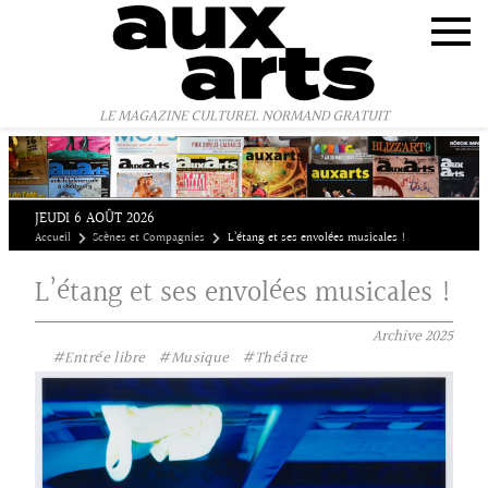
Panneau de gestion des cookies
LE MAGAZINE CULTUREL NORMAND GRATUIT
JEUDI 6 AOÛT 2026
Accueil
Scènes et Compagnies
L’étang et ses envolées musicales !
L’étang et ses envolées musicales !
Archive
2025
#Entrée libre
#Musique
#Théâtre