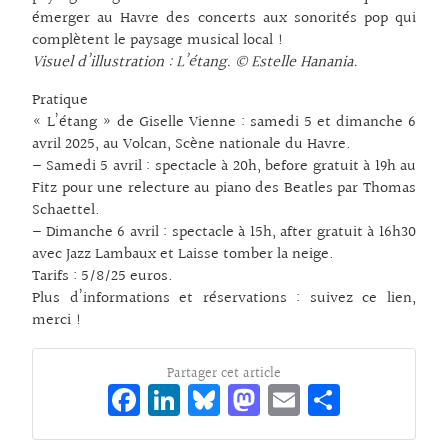
émerger au Havre des concerts aux sonorités pop qui
complètent le paysage musical local !
Visuel d’illustration : L’étang. © Estelle Hanania.
Pratique
« L’étang » de Giselle Vienne : samedi 5 et dimanche 6
avril 2025, au Volcan, Scène nationale du Havre.
– Samedi 5 avril : spectacle à 20h, before gratuit à 19h au
Fitz pour une relecture au piano des Beatles par Thomas
Schaettel.
– Dimanche 6 avril : spectacle à 15h, after gratuit à 16h30
avec Jazz Lambaux et Laisse tomber la neige.
Tarifs : 5/8/25 euros.
Plus d’informations et réservations :
suivez ce lien,
merci !
Partager cet article
Fa
Li
Bl
M
E
Pa
ce
n
ue
as
m
rt