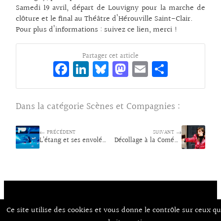
Samedi 19 avril, départ de Louvigny pour la marche de
clôture et le final au Théâtre d’Hérouville Saint-Clair.
Pour plus d’informations :
suivez ce lien, merci !
Partager cet article
Fa
Li
Bl
M
E
Pa
ce
n
ue
as
m
rt
bo
ke
sk
to
ai
ag
Dans la catégorie
Scènes et Compagnies
:
o
dI
y
d
l
er
k
n
o
← PRÉCÉDENT
SUIVANT →
L’étang et ses envolées musicales !
n
Décollage à la Comédie de Caen
Ce site utilise des cookies et vous donne le contrôle sur ceux q
Contact
À Propos d’Aux Arts
Mentions Légales / CGU