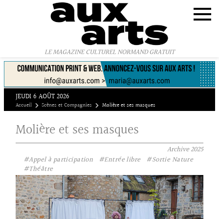
Panneau de gestion des cookies
LE MAGAZINE CULTUREL NORMAND GRATUIT
JEUDI 6 AOÛT 2026
Accueil
Scènes et Compagnies
Molière et ses masques
Molière et ses masques
Archive
2025
#Appel à participation
#Entrée libre
#Sortie Nature
#Théâtre