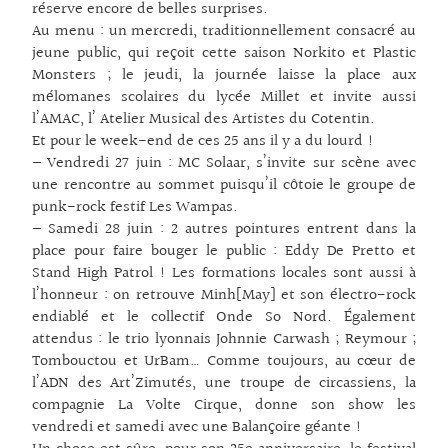
réserve encore de belles surprises.
Au menu : un
mercredi, traditionnellement consacré au
jeune public, qui reçoit cette saison Norkito et Plastic
Monsters ; le jeudi, la journée laisse la place aux
mélomanes scolaires du lycée Millet et invite aussi
l’AMAC, l’ Atelier Musical des Artistes du Cotentin.
Et pour le week-end de ces 25 ans il y a du lourd !
– Vendredi 27 juin : MC Solaar, s’invite sur scène avec
une rencontre au sommet puisqu’il côtoie le groupe de
punk-rock festif
Les Wampas.
– Samedi 28 juin : 2 autres pointures entrent dans la
place pour faire bouger le public : Eddy De Pretto et
Stand High Patrol ! Les formations locales sont aussi à
l’honneur : on retrouve Minh[May] et son
électro-rock
endiablé et le collectif Onde So Nord.
Également
attendus : le trio lyonnais Johnnie Carwash ; Reymour ;
Tombouctou et UrBam… Comme toujours, a
u cœur de
l’ADN des Art’Zimutés, une troupe de circassiens, la
compagnie La Volte Cirque, donne son show les
vendredi et samedi avec une Balançoire géante !