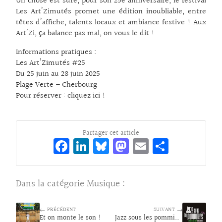
Un chose est sûre, pour son 25e anniversaire, le festival
Les Art’Zimutés promet une édition inoubliable, entre
têtes d’affiche, talents locaux et ambiance festive ! Aux
Art’Zi, ça balance pas mal, on vous le dit !
Informations pratiques :
Les Art’Zimutés #25
Du 25 juin au 28 juin 2025
Plage Verte – Cherbourg
Pour réserver :
cliquez ici !
Partager cet article
Fa
Li
Bl
M
E
Pa
ce
n
ue
as
m
rt
bo
ke
sk
to
ai
ag
Dans la catégorie
Musique
:
o
dI
y
d
l
er
k
n
o
← PRÉCÉDENT
SUIVANT →
Et on monte le son !
Jazz sous les pommiers 2025