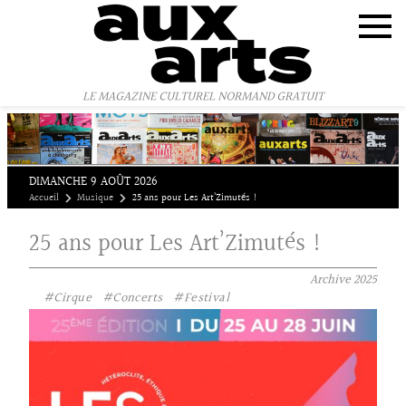
Panneau de gestion des cookies
LE MAGAZINE CULTUREL NORMAND GRATUIT
DIMANCHE 9 AOÛT 2026
Accueil
Musique
25 ans pour Les Art’Zimutés !
25 ans pour Les Art’Zimutés !
Archive
2025
#Cirque
#Concerts
#Festival