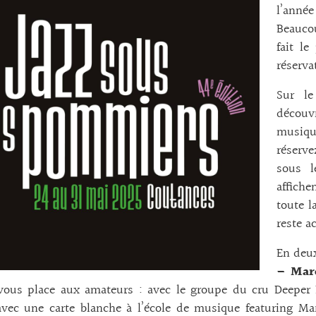
l’année
Beaucou
fait le
réserva
Sur le
découv
musique
réserve
sous l
affich
toute l
reste ac
En deu
– Mar
vous place aux amateurs : avec le groupe du cru Deeper 
vec une carte blanche à l’école de musique featuring Mar