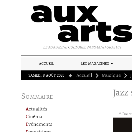
Panneau de gestion des cookies
LE MAGAZINE CULTUREL NORMAND GRATUIT
ACCUEIL
LES MAGAZINES
Accueil
Musique
SAMEDI 8 AOÛT 2026
Jazz
Sommaire
Actualités
#Conce
Cinéma
Evénements