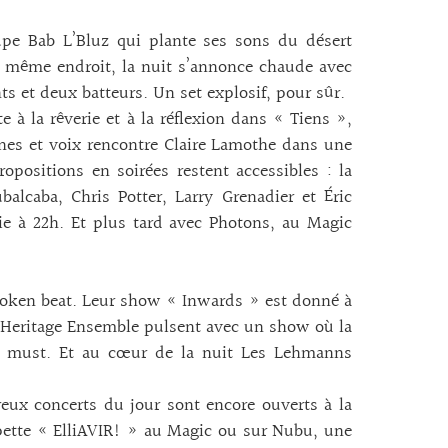
upe Bab L’Bluz qui plante ses sons du désert
u même endroit, la nuit s’annonce chaude avec
ts et deux batteurs. Un set explosif, pour sûr.
e à la rêverie et à la réflexion dans « Tiens »,
es et voix rencontre Claire Lamothe dans une
ropositions en soirées restent accessibles : la
lcaba, Chris Potter, Larry Grenadier et Éric
lie à 22h. Et plus tard avec Photons, au Magic
broken beat. Leur show « Inwards » est donné à
ic Heritage Ensemble pulsent avec un show où la
Un must. Et au cœur de la nuit Les Lehmanns
ux concerts du jour sont encore ouverts à la
ette « ElliAVIR! » au Magic ou sur Nubu, une