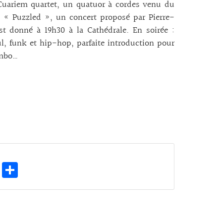
Cuariem quartet, un quatuor à cordes venu du
e « Puzzled », un concert proposé par Pierre-
t donné à 19h30 à la Cathédrale. En soirée :
l, funk et hip-hop, parfaite introduction pour
ambo…
E
Pa
m
rt
ai
ag
l
er