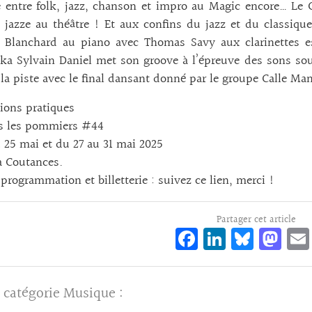
 entre folk, jazz, chanson et impro au Magic encore… Le 
jazze au théâtre ! Et aux confins du jazz et du classiqu
s Blanchard au piano avec Thomas Savy aux clarinettes es
ka Sylvain Daniel met son groove à l’épreuve des sons sou
 la piste avec le final dansant donné par le groupe Calle M
ions pratiques
us les pommiers #44
 25 mai et du 27 au 31 mai 2025
à Coutances.
 programmation et billetterie :
suivez ce lien, merci !
Partager cet article
Fa
Li
Bl
M
ce
n
ue
as
bo
ke
sk
to
 catégorie
Musique
:
o
dI
y
d