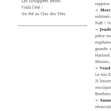
Les Echappées Belles
rappeur 
Voilà l’été !
– Merc
Un été au Clos des Fées
mâtinés 
Naft ! U
– Jeudi
pièce m
expérien
grande e
Harland.
Mirrors,
– Vend
Le trio 
21 heure
musique
Brothers
– Same
réservat