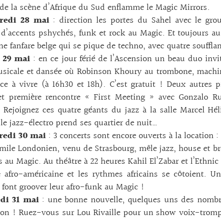
de la scène d’Afrique du Sud enflamme le Magic Mirrors.
redi 28 mai
: direction les portes du Sahel avec le gro
d’accents pshychés, funk et rock au Magic. Et toujours a
ne fanfare belge qui se pique de techno, avec quatre soufflan
 29 mai
: en ce jour férié de l’Ascension un beau duo invit
usicale et dansée où Robinson Khoury au trombone, machin
ce à vivre (à 16h30 et 18h). C’est gratuit ! Deux autres p
t première rencontre « First Meeting » avec Gonzalo Ruba
 Rejoignez ces quatre géants du jazz à la salle Marcel Hé
 le jazz-électro prend ses quartier de nuit…
redi 30 mai
: 3 concerts sont encore ouverts à la location :
Emile Londonien, venu de Strasbourg, mêle jazz, house et 
s au Magic. Au théâtre à 22 heures Kahil El’Zabar et l’Ethn
 afro-américaine et les rythmes africains se côtoient. 
 font groover leur afro-funk au Magic !
di 31 mai
: une bonne nouvelle, quelques uns des nombre
ion ! Ruez-vous sur Lou Rivaille pour un show voix-tromp