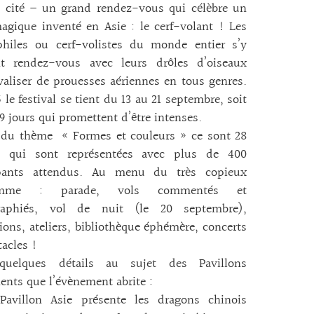
a cité – un grand rendez-vous qui célèbre un
agique inventé en Asie : le cerf-volant ! Les
philes ou cerf-volistes du monde entier s’y
t rendez-vous avec leurs drôles d’oiseaux
valiser de prouesses aériennes en tous genres.
 le festival se tient du 13 au 21 septembre, soit
9 jours qui promettent d’être intenses.
 du thème « Formes et couleurs » ce sont 28
s qui sont représentées avec plus de 400
ipants attendus. Au menu du très copieux
amme : parade, vols commentés et
raphiés, vol de nuit (le 20 septembre),
ions, ateliers, bibliothèque éphémère, concerts
tacles !
quelques détails au sujet des Pavillons
nts que l’évènement abrite :
avillon Asie présente les dragons chinois