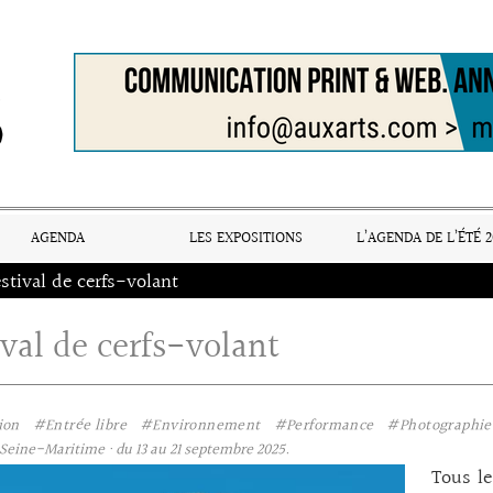
AGENDA
LES EXPOSITIONS
L’AGENDA DE L’ÉTÉ 2
stival de cerfs-volant
ival de cerfs-volant
ion
#Entrée libre
#Environnement
#Performance
#Photographie
Seine-Maritime · du 13 au 21 septembre 2025.
Tous le