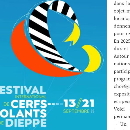
dans l
objet m
lucano
donnen
pour ri
En 2025
durant 
Autour
nation
partic
progr
chorég
exposit
et spec
Voici 
permane
– Un P