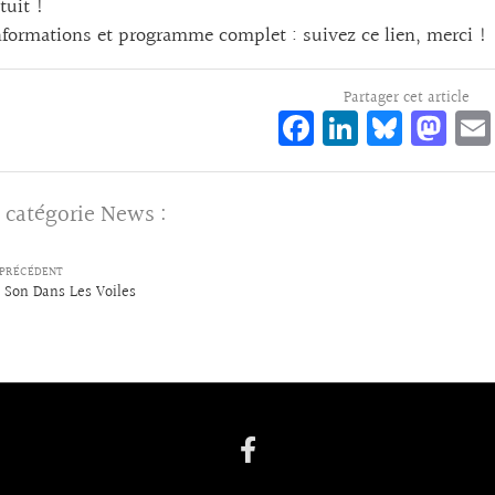
tuit !
informations et programme complet :
suivez ce lien, merci !
Partager cet article
Fa
Li
Bl
M
ce
n
ue
as
bo
ke
sk
to
 catégorie
News
:
o
dI
y
d
k
n
o
PRÉCÉDENT
n
 Son Dans Les Voiles