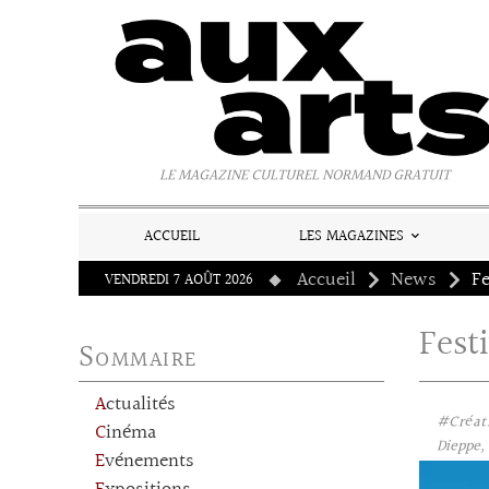
Panneau de gestion des cookies
LE MAGAZINE CULTUREL NORMAND GRATUIT
ACCUEIL
LES MAGAZINES
Accueil
News
Fe
VENDREDI 7 AOÛT 2026
Fest
Sommaire
Actualités
#Créat
Cinéma
Dieppe, 
Evénements