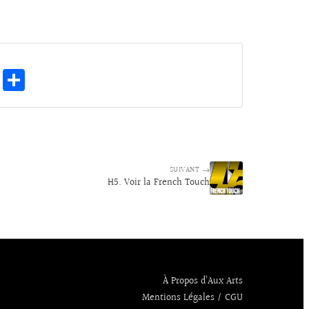
E
Pa
m
rt
ai
ag
l
er
SUIVANT →
H5. Voir la French Touch
À Propos d’Aux Arts
Mentions Légales / CGU