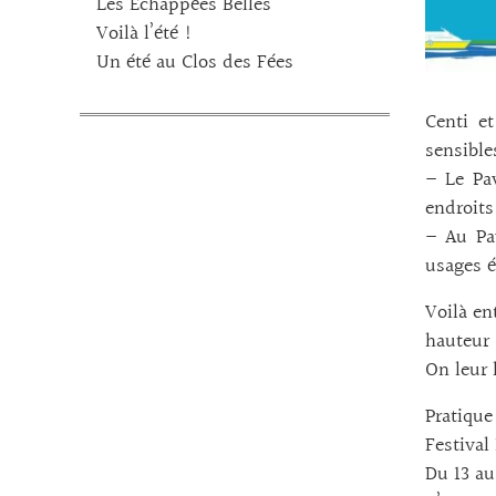
Les Echappées Belles
Voilà l’été !
Un été au Clos des Fées
Centi e
sensible
– Le Pa
endroits
– Au Pa
usages é
Voilà en
hauteur 
On leur l
Pratique 
Festival
Du 13 au