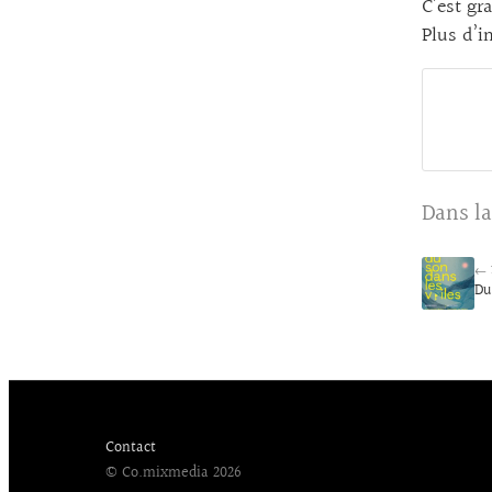
C’est gra
Plus d’
Dans la
← 
Du
Contact
© Co.mixmedia 2026