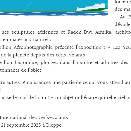
forcéme
des ma
– Au P
dévoile
t ses sculptures aériennes et Kadek Dwi Armika, architec
s en matériaux naturels.
villon Aérophotographie présente l’exposition : « Les Y
 de la planète depuis des cerfs-volants.
villon historique, plongez dans l’histoire et admirez d
tonnants de l’objet.
tre autres réjouissances une partie de ce qui vous attend au
!
aisse le mot de la fin : « un objet millénaire qui relie ciel, s
:
 International des Cerfs-volants
 21 septembre 2025 à Dieppe.