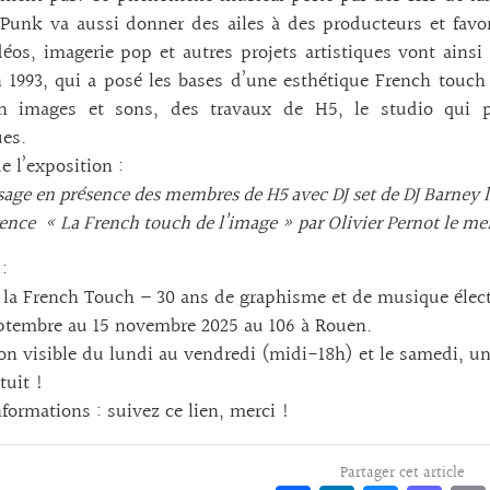
 Punk va aussi donner des ailes à des producteurs et favo
déos, imagerie pop et autres projets artistiques vont ainsi
 1993, qui a posé les bases d’une esthétique French touch 
n images et sons, des travaux de H5, le studio qui po
es.
e l’exposition :
sage en présence des membres de H5 avec DJ set de DJ Barney le
ence « La French touch de l’image » par Olivier Pernot le mer
:
 la French Touch – 30 ans de graphisme et de musique élec
ptembre au 15 novembre 2025 au 106 à Rouen.
on visible du lundi au vendredi (midi-18h) et le samedi, u
tuit !
nformations :
suivez ce lien, merci !
Partager cet article