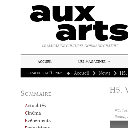
Panneau de gestion des cookies
LE MAGAZINE CULTUREL NORMAND GRATUIT
ACCUEIL
LES MAGAZINES
Accueil
News
H5.
SAMEDI 8 AOÛT 2026
H5. 
Sommaire
Actualités
#Créat
Cinéma
Rouen, 
Evénements