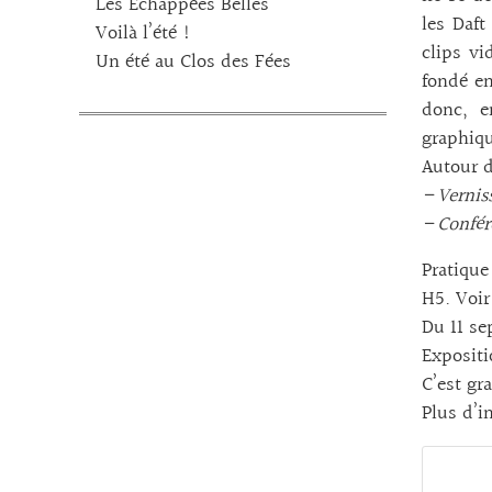
Les Echappées Belles
les Daft
Voilà l’été !
clips vi
Un été au Clos des Fées
fondé en
donc, e
graphiqu
Autour d
– Vernis
– Confér
Pratique 
H5. Voir
Du 11 se
Expositi
C’est gra
Plus d’i