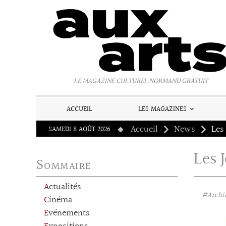
Panneau de gestion des cookies
LE MAGAZINE CULTUREL NORMAND GRATUIT
ACCUEIL
LES MAGAZINES
Accueil
News
SAMEDI 8 AOÛT 2026
Les 
Sommaire
Actualités
#Archi
Cinéma
Evénements