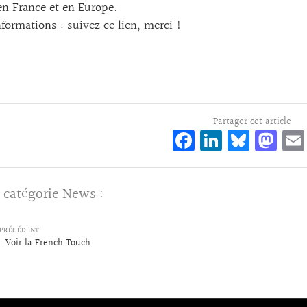
en France et en Europe.
nformations :
suivez ce lien, merci !
Partager cet article
Fa
Li
Bl
M
ce
n
ue
as
bo
ke
sk
to
 catégorie
News
:
o
dI
y
d
k
n
o
PRÉCÉDENT
n
. Voir la French Touch