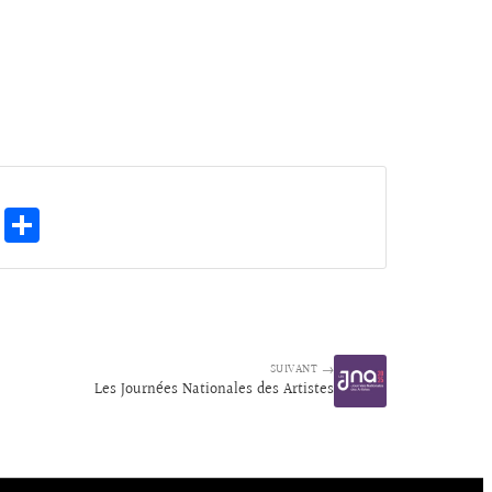
E
Pa
m
rt
ai
ag
l
er
SUIVANT →
Les Journées Nationales des Artistes