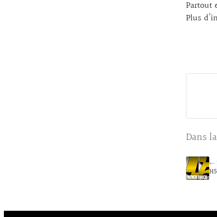
Partout 
Plus d’i
Dans la
← 
H5