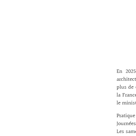
En 2025
architec
plus de 
la Franc
le minis
Pratique 
Journée
Les sam